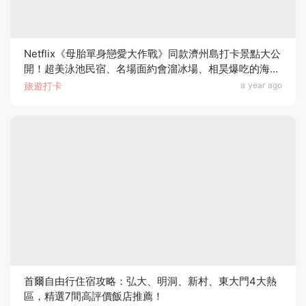
Netflix《母胎單身戀愛大作戰》同款濟州島打卡景點大公
開！超美泳池民宿、名場面約會溜冰場、相昊爆吃的海鮮
餐廳一次看！
旅遊打卡
a year ago
首爾自由行住宿攻略：弘大、明洞、新村、東大門4大熱
區，精選7間高評價飯店推薦！