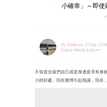
小確幸」～即使
By
Vicky
on 21 Sep 201
Digital Media Editor
Hi，我是V編。
不知道女孩們自己或是身邊是否有身
小的好處」則在微博引起熱議，現在