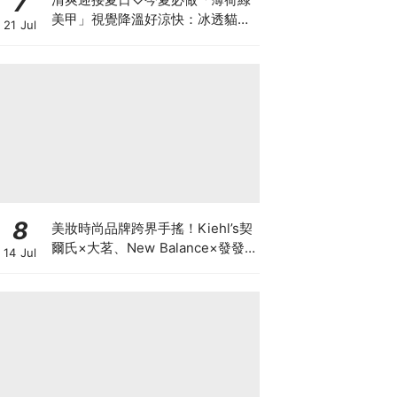
7
美甲」視覺降溫好涼快：冰透貓
21 Jul
眼、奢華蕾絲，換上秒顯白！
8
美妝時尚品牌跨界手搖！Kiehl’s契
爾氏×大茗、New Balance×發發
14 Jul
& COLD STONE、怡麗絲爾×抿茶
夏日限定登場