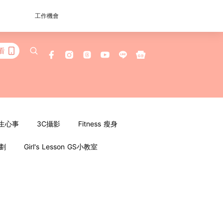
工作機會
看
女生心事
3C攝影
Fitness 瘦身
企劃
Girl's Lesson GS小教室