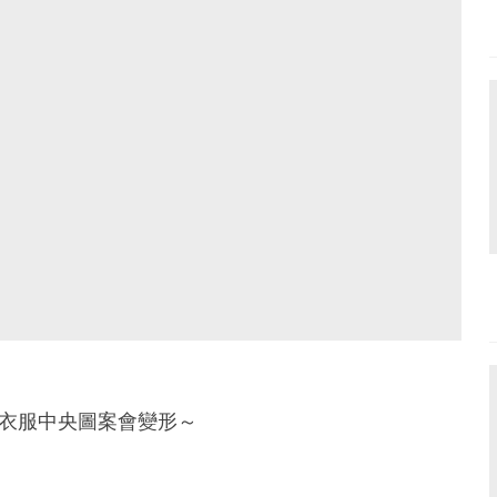
衣服中央圖案會變形～