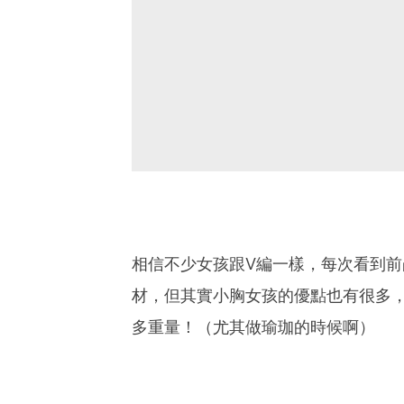
相信不少女孩跟V編一樣，每次看到
材，但其實小胸女孩的優點也有很多
多重量！（尤其做瑜珈的時候啊）