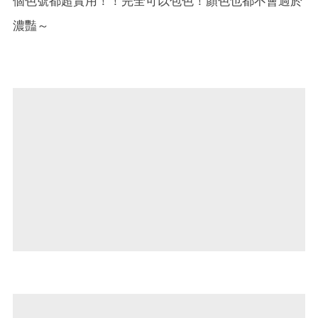
個色號都超實用！！完全可以包色！顏色也都不會過於
濃豔～