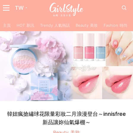
TW
主頁
HOT 新訊
Trendy 人氣熱話
Beauty 美妝
Fashion 時尚
韓妞瘋搶繡球花限量彩妝二月浪漫登台～innisfree
新品讓妳仙氣爆棚～
Beauty 美妝