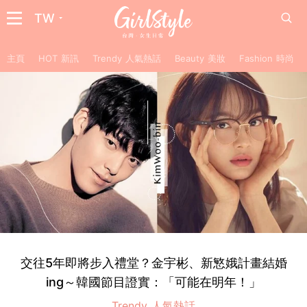
TW
主頁
HOT 新訊
Trendy 人氣熱話
Beauty 美妝
Fashion 時尚
交往5年即將步入禮堂？金宇彬、新慜娥計畫結婚
ing～韓國節目證實：「可能在明年！」
Trendy 人氣熱話