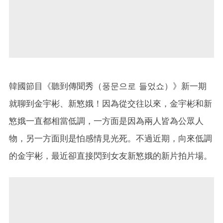
韓國節目《聽到傳聞秀（풍문으로 들었쇼）》新一期
就聊到金宇彬、新慜娥！因為從交往以來，金宇彬和新
慜娥一直都相當低調，一方面是因為兩人皆為公眾人
物，另一方面則是怕感情見光死。不過近期，向來低調
的金宇彬，最近卻直接閃到女友新慜娥的新片拍片場。