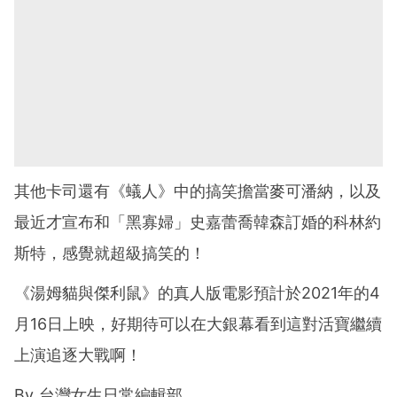
其他卡司還有《蟻人》中的搞笑擔當麥可潘納，以及
最近才宣布和「黑寡婦」史嘉蕾喬韓森訂婚的科林約
斯特，感覺就超級搞笑的！
《湯姆貓與傑利鼠》的真人版電影預計於2021年的4
月16日上映，好期待可以在大銀幕看到這對活寶繼續
上演追逐大戰啊！
By 台灣女生日常編輯部