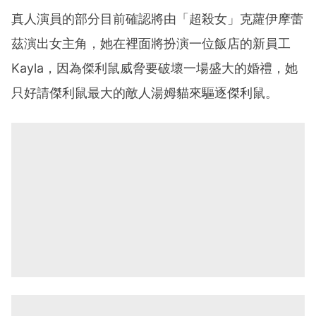
真人演員的部分目前確認將由「超殺女」克蘿伊摩蕾
茲演出女主角，她在裡面將扮演一位飯店的新員工
Kayla，因為傑利鼠威脅要破壞一場盛大的婚禮，她
只好請傑利鼠最大的敵人湯姆貓來驅逐傑利鼠。