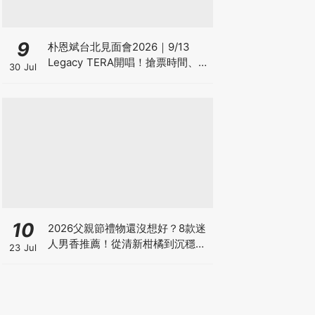
9
朴恩斌台北見面會2026｜9/13
Legacy TERA開唱！搶票時間、票
30 Jul
價福利、地點懶人包
10
2026父親節禮物還沒想好？8款迷
人男香推薦！從清新柑橘到沉穩木
23 Jul
質香，送一份每天都能陪伴他的心
意