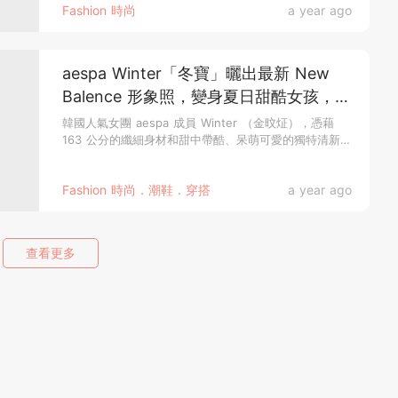
Fashion 時尚
a year ago
aespa Winter「冬寶」曬出最新 New
Balence 形象照，變身夏日甜酷女孩，同
款球鞋＋單品必收！
韓國人氣女團 aespa 成員 Winter （金旼炡），憑藉
163 公分的纖細身材和甜中帶酷、呆萌可愛的獨特清新風
格...
Fashion 時尚．潮鞋．穿搭
a year ago
查看更多