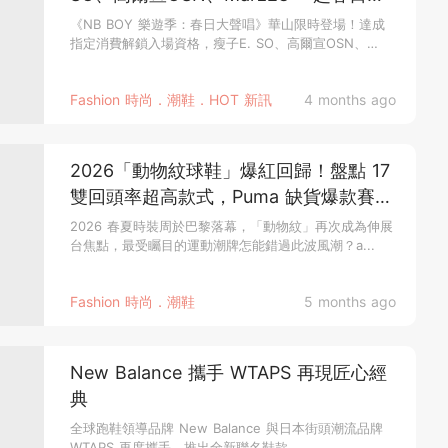
聲唱！
《NB BOY 樂遊季：春日大聲唱》華山限時登場！達成
指定消費解鎖入場資格，瘦子E. SO、高爾宣OSN、
Marz23等...
Fashion 時尚．潮鞋．HOT 新訊
4 months ago
2026「動物紋球鞋」爆紅回歸！盤點 17
雙回頭率超高款式，Puma 缺貨爆款賽車
鞋、adidas Originals 稱霸動物紋、Nike
2026 春夏時裝周於巴黎落幕，「動物紋」再次成為伸展
台焦點，最受矚目的運動潮牌怎能錯過此波風潮？a...
這雙全黑豹紋帥翻！
Fashion 時尚．潮鞋
5 months ago
New Balance 攜手 WTAPS 再現匠心經
典
全球跑鞋領導品牌 New Balance 與日本街頭潮流品牌
WTAPS 再度攜手，推出全新聯名鞋款...