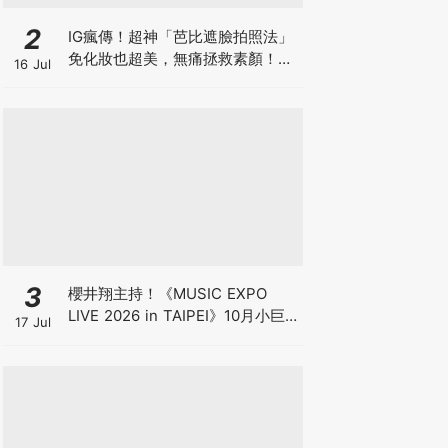
2
IG瘋傳！超神「芭比遮臉拍照法」
免化妝也超美，無痛拯救素顏！附
16 Jul
上芭比素材懶人包
3
櫻井翔主持！《MUSIC EXPO
LIVE 2026 in TAIPEI》10月小巨
17 Jul
蛋登場，卡司、售票資訊一次看