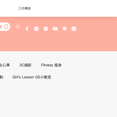
工作機會
看
女生心事
3C攝影
Fitness 瘦身
企劃
Girl's Lesson GS小教室