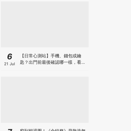
6
【日常心測站】手機、錢包或鑰
匙？出門前最後確認哪一樣，看你
21 Jul
把什麼放在生活第一順位
窮到想退圈！《金特務》尹敬浩無