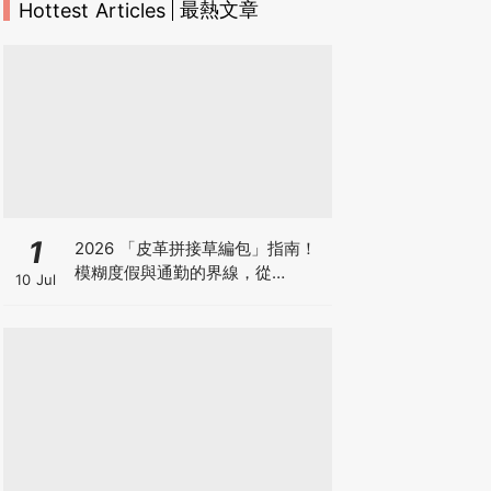
最熱文章
Hottest Articles
1
2026 「皮革拼接草編包」指南！
模糊度假與通勤的界線，從
10 Jul
Polène、Miu Miu 到
Longchamp，今年夏日必須擁有
一顆