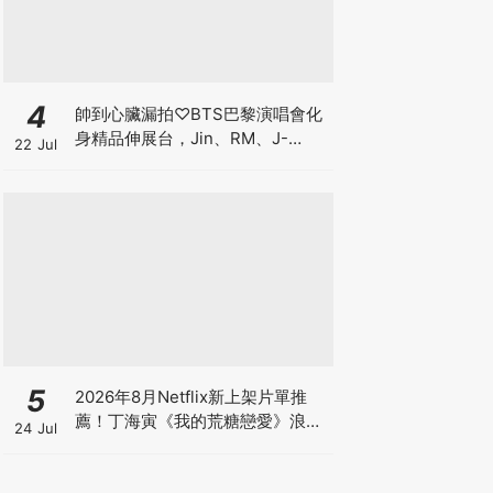
4
帥到心臟漏拍♡BTS巴黎演唱會化
身精品伸展台，Jin、RM、J-
22 Jul
hope、Jimin、V、柾國戰袍細節
一次看
5
2026年8月Netflix新上架片單推
薦！丁海寅《我的荒糖戀愛》浪漫
24 Jul
回歸、日本戀綜《不良一族尋愛
記》第2季來了