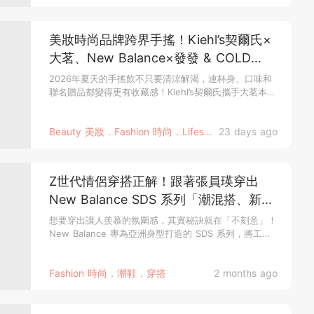
美妝時尚品牌跨界手搖！Kiehl’s契爾氏×
大茗、New Balance×發發 & COLD
STONE、怡麗絲爾×抿茶夏日限定登場
2026年夏天的手搖飲不只要清涼解渴，連杯身、口味和
聯名贈品都變得更有收藏感！Kiehl’s契爾氏攜手大茗本位
製茶堂，以...
Beauty 美妝．Fashion 時尚．Lifestyle 消費生活
23 days ago
Z世代情侶穿搭正解！跟著張員瑛穿出
New Balance SDS 系列「潮混搭、新穿
法」的時髦默契！
想要穿出讓人羨慕的氛圍感，其實秘訣就在「不刻意」！
New Balance 專為亞洲身型打造的 SDS 系列，將工裝
的俐落...
Fashion 時尚．潮鞋．穿搭
2 months ago