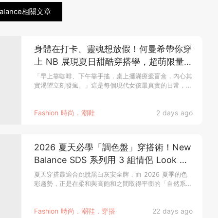
alance相關文章
身體在打卡、靈魂想放假！何曼希帶你穿
上 NB 展現夏日甜酷穿搭學，超萌限量
N 寶飲料提袋等你拿♡
「早上靠咖啡、下午靠手搖，桌上擺滿療癒盲盒，內心其
實渴望立刻發瘋。」這是每個現代女孩最真實的日常，身
體被困在常規的課業或...
Fashion 時尚．潮鞋
2 days ago
2026 夏天必學「調色盤」穿搭術！New
Balance SDS 系列用 3 組情侶 Look 穿
出放閃默契，不是穿搭高手也能輕鬆疊穿
夏天穿搭最適合跳脫黑白灰安全牌，而 2026 夏季的色
彩趨勢，正是在柔和與高飽和之間取得平衡的「自然系飽
出夏日層次感！
和色」。像是寬廣...
Fashion 時尚．潮鞋．穿搭
22 days ago