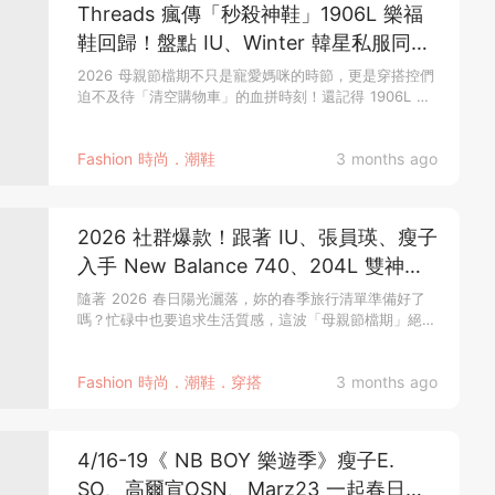
Threads 瘋傳「秒殺神鞋」1906L 樂福
鞋回歸！盤點 IU、Winter 韓星私服同款
美鞋，2026 母親節必收「 NB 4 大寶藏
2026 母親節檔期不只是寵愛媽咪的時節，更是穿搭控們
迫不及待「清空購物車」的血拼時刻！還記得 1906L 運
鞋款」全攻略！
動樂福鞋嗎...
Fashion 時尚．潮鞋
3 months ago
2026 社群爆款！跟著 IU、張員瑛、瘦子
入手 New Balance 740、204L 雙神
鞋，趁百貨母親節檔期購入春日最強單
隨著 2026 春日陽光灑落，妳的春季旅行清單準備好了
嗎？忙碌中也要追求生活質感，這波「母親節檔期」絕對
品！
要把預算精準花在...
Fashion 時尚．潮鞋．穿搭
3 months ago
4/16-19《 NB BOY 樂遊季》瘦子E.
SO、高爾宣OSN、Marz23 一起春日大