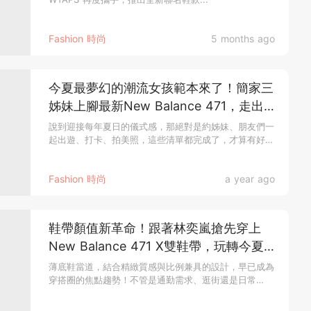
Fashion 時尚
5 months ago
今夏最夢幻的潮流女孩範本來了！簡家三
姊妹上腳最新New Balance 471，走出
夢幻又精緻的多巴胺穿搭，讓你連走路都
說到迎接每年夏日的儀式感，那絕對是約姊妹、朋友們一
起出遊、打卡、拍美照，這些清單都完成了，才算有好
在放電♡
好...
Fashion 時尚
a year ago
鞋帶顏值新革命！跟著林奕嵐搶先穿上
New Balance 471 X雙鞋帶，玩轉今夏
多種精緻OOTD～同場加映三位時尚KOL
薄底鞋當道，結合精緻質感與比例兼具的設計，早已成為
穿搭圈的焦點趨勢！不管是通勤需求、逛街還是日常
穿搭小心機，美出新高度就差這一雙 ♡
OO...