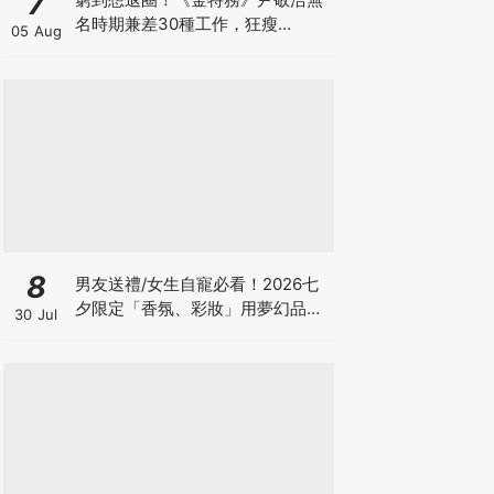
7
名時期兼差30種工作，狂瘦
05 Aug
34kg「如今迎青龍男配角」苦盡
甘來
8
男友送禮/女生自寵必看！2026七
夕限定「香氛、彩妝」用夢幻品項
30 Jul
譜寫浪漫約會，為愛加分不踩雷♡