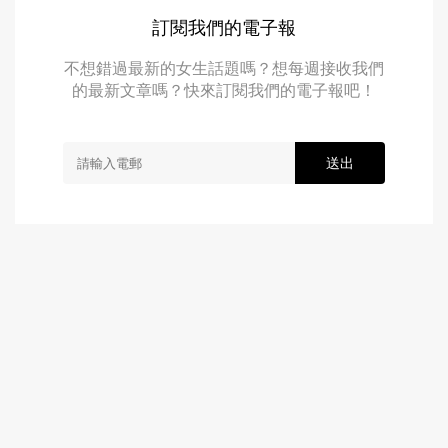
訂閱我們的電子報
不想錯過最新的女生話題嗎？想每週接收我們
的最新文章嗎？快來訂閱我們的電子報吧！
送出