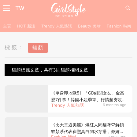
TW
主頁
HOT 新訊
Trendy 人氣熱話
Beauty 美妝
Fashion 時尚
標籤：
貓顏
貓顏標籤文章，共有3則貓顏相關文章
《單身即地獄5》「GD緋聞女友」金高
恩7件事！韓國小姐季軍、行情超夯沒有
Trendy 人氣熱話
6 months ago
空窗期！
《比天堂還美麗》爆紅人間貓咪♡解鎖
貓顏系代表崔熙真白開水穿搭，傲嬌貓
Fashion 時尚
a year ago