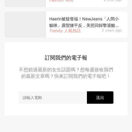
咪私下竟是隱藏穿搭達人！
Haerin被疑發福！NewJeans「人間小
貓咪」露蠻腰平反，美照回歸擊退酸
Trendy 人氣熱話
3 years ago
民！
訂閱我們的電子報
不想錯過最新的女生話題嗎？想每週接收我們
的最新文章嗎？快來訂閱我們的電子報吧！
送出