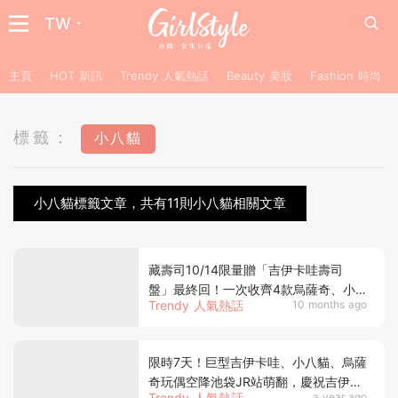
TW
主頁
HOT 新訊
Trendy 人氣熱話
Beauty 美妝
Fashion 時尚
標籤：
小八貓
小八貓標籤文章，共有11則小八貓相關文章
藏壽司10/14限量贈「吉伊卡哇壽司
盤」最終回！一次收齊4款烏薩奇、小
Trendy 人氣熱話
10 months ago
八貓可愛盤子、6大新品「海苔章魚
燒」首登場
限時7天！巨型吉伊卡哇、小八貓、烏薩
奇玩偶空降池袋JR站萌翻，慶祝吉伊卡
Trendy 人氣熱話
a year ago