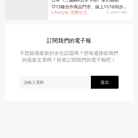
♡13種合作商品門市、線上11/16同步
Lifestyle 消費生活
3 years ago
販售，小八貓、兔兔等夥伴混入三麗鷗
世界！
訂閱我們的電子報
不想錯過最新的女生話題嗎？想每週接收我們
的最新文章嗎？快來訂閱我們的電子報吧！
送出