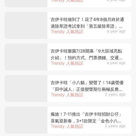
哇樂園開幕粉絲必打卡錯過不再！
吉伊卡哇做到了！花了4年8個月終於通
過除草證考試拿到「第五級除草證」，
Trendy 人氣熱話
a year ago
近百萬吉友恭喜按讚！
吉伊卡哇樂園7/28開幕「9大區域亮點
介紹」！預約方式、門票價錢、交通地
Trendy 人氣熱話
a year ago
點、周邊商品一次看
吉伊卡哇「小八貓」變聲了！14歲聲優
「田中誠人」正值變聲期引兩極反應，
Trendy 人氣熱話
2 years ago
作者曬圖溫馨力挺見證成長
瘋搶！7-11推出「吉伊卡哇招財公仔」
喜氣迎新春，3+1款限定「金色小八」
Trendy 人氣熱話
2 years ago
好運加持1月22日必入手！