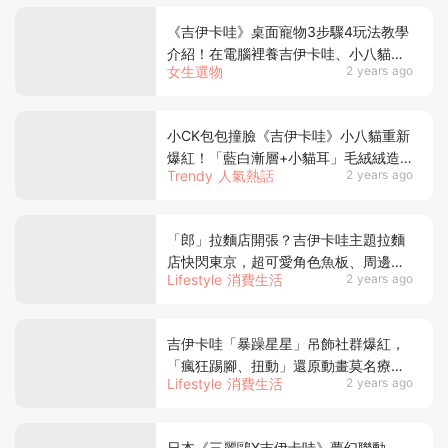
《吉伊卡哇》桌面寵物3步驟4玩法教學
介紹！在電腦裡養吉伊卡哇、小八貓、
女生選物
2 years ago
烏薩奇、小桃陪伴上班超療癒♡
小CK包包撞臉《吉伊卡哇》小八貓重新
爆紅！「藍白漸層+小貓耳」毛絨絨造
Trendy 人氣熱話
2 years ago
型粉絲瘋買
「郎」拉麵店開張？吉伊卡哇主題拉麵
店快閃東京，超可愛角色魚板、周邊有
Lifestyle 消費生活
2 years ago
夠吸引人！
吉伊卡哇「暴躁星星」吊飾社群爆紅，
「瘋狂踢腳、扭動」還原動畫莫名療癒
Lifestyle 消費生活
2 years ago
可愛，超有魔性！
日本《三麗鷗X吉伊卡哇》夢幻聯動