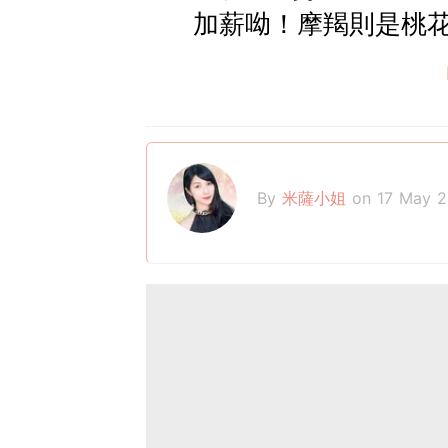
加薪呦！摩羯則是桃
By
米薩小姐
on 17 May 2
米薩小姐 / 務實主義星座專家
講求邏輯與實用並重的星
安頓，也希望把快樂與喜