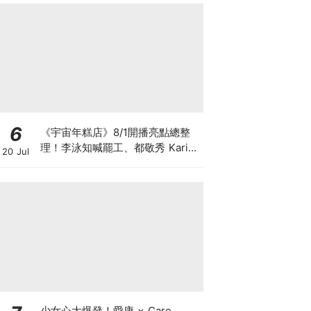
6
《宇宙年糕店》8/1開播亮點總整
理！李泳知喊罷工、都敬秀 Karina
20 Jul
驚喜來打工
少女心大爆發！愛康 × Care