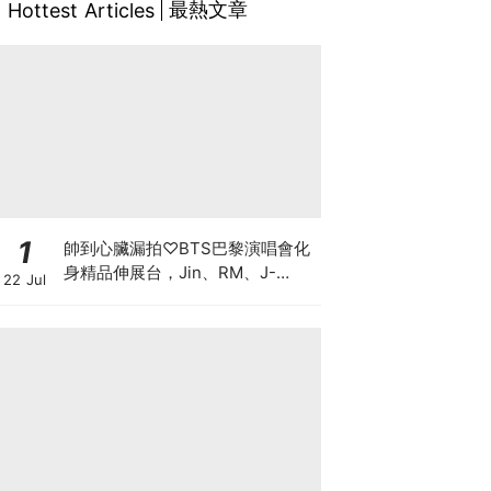
最熱文章
Hottest Articles
1
帥到心臟漏拍♡BTS巴黎演唱會化
身精品伸展台，Jin、RM、J-
22 Jul
hope、Jimin、V、柾國戰袍細節
一次看