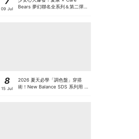
7
Bears 夢幻聯名全系列＆第二彈萌
09 Jul
趣周邊重磅登場
8
2026 夏天必學「調色盤」穿搭
術！New Balance SDS 系列用 3
15 Jul
組情侶 Look 穿出放閃默契，不是
穿搭高手也能輕鬆疊穿出夏日層次
感！