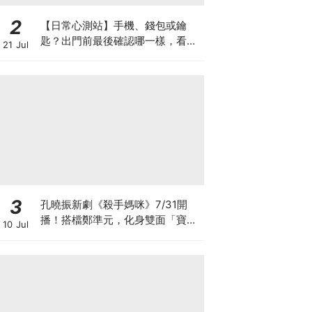
2
【日常心測站】手機、錢包或鑰
匙？出門前最後確認哪一樣，看你
21 Jul
把什麼放在生活第一順位
3
孔曉振新劇《殺手媽咪》7/31開
播！搭檔鄭準元，化身雙面「寶媽
10 Jul
狙擊手」劇情、角色看點全攻略