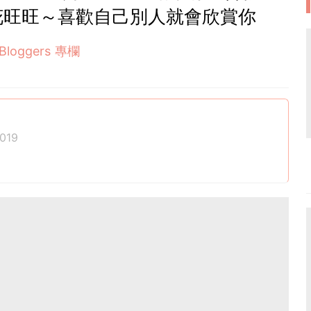
花旺旺～喜歡自己別人就會欣賞你
Bloggers 專欄
019
座專家，理性療癒的路線立志給讀者在現實世界中更好的
悅都送給你。