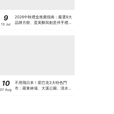
9
2026中秋禮盒推薦指南：嚴選8大
品牌月餅、蛋黃酥與創意伴手禮懶
13 Jul
人包
10
不用飛日本！星巴克3大特色門
市：羅東林場、大溪公園、清水中
07 Aug
山，2026夏日來一場慢旅行