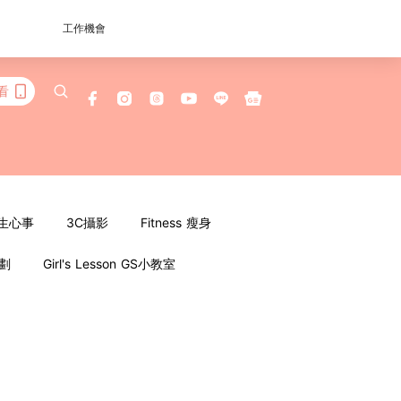
工作機會
看
女生心事
3C攝影
Fitness 瘦身
企劃
Girl's Lesson GS小教室