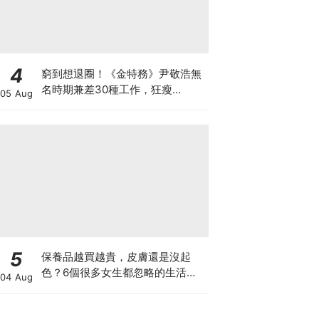
4
窮到想退圈！《金特務》尹敬浩無
名時期兼差30種工作，狂瘦
05 Aug
34kg「如今迎青龍男配角」苦盡
甘來
5
保養品越買越貴，皮膚還是沒起
色？6個很多女生都忽略的生活小
04 Aug
習慣