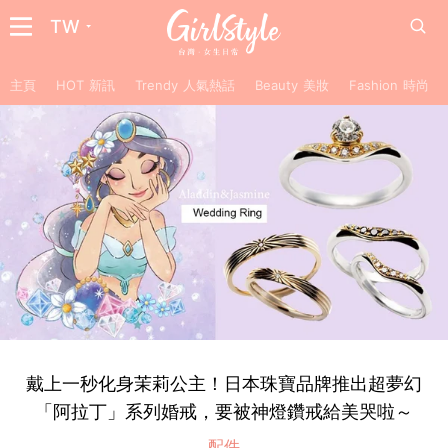
TW
主頁
HOT 新訊
Trendy 人氣熱話
Beauty 美妝
Fashion 時尚
戴上一秒化身茉莉公主！日本珠寶品牌推出超夢幻
「阿拉丁」系列婚戒，要被神燈鑽戒給美哭啦～
配件