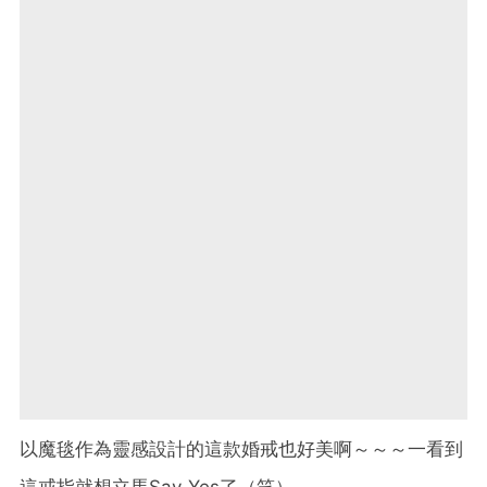
以魔毯作為靈感設計的這款婚戒也好美啊～～～一看到
這戒指就想立馬Say Yes了（笑）