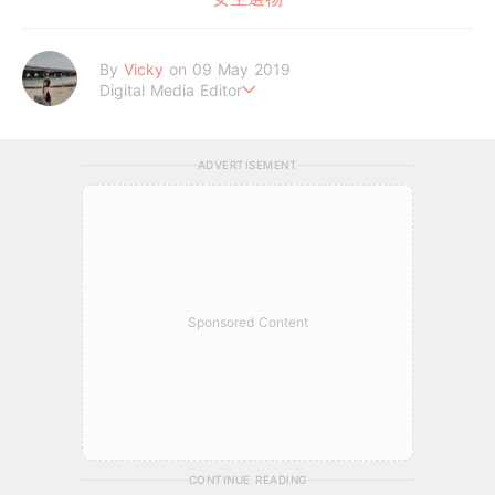
By
Vicky
on 09 May 2019
Digital Media Editor
Hi，我是V編。
ADVERTISEMENT
Sponsored Content
CONTINUE READING