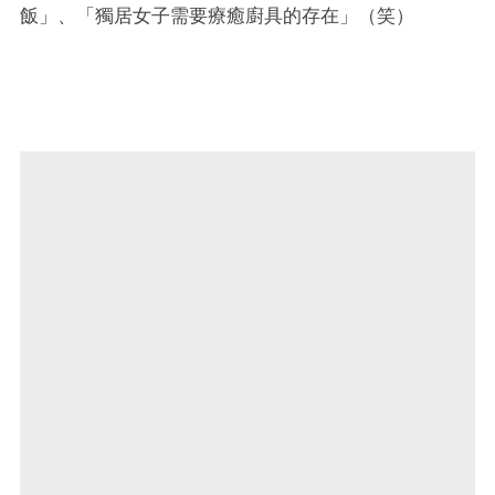
飯」、「獨居女子需要療癒廚具的存在」（笑）