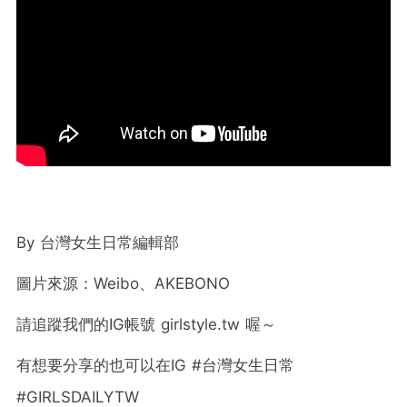
By 台灣女生日常編輯部
圖片來源：Weibo、AKEBONO
請追蹤我們的IG帳號 girlstyle.tw 喔～
有想要分享的也可以在IG #台灣女生日常
#GIRLSDAILYTW