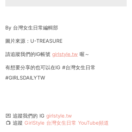
By 台灣女生日常編輯部
圖片來源：U-TREASURE
請追蹤我們的IG帳號
girlstyle.tw
喔～
有想要分享的也可以在IG #台灣女生日常
#GIRLSDAILYTW
💌 追蹤我們的 IG
girlstyle.tw
📺 追蹤
GirlStyle 台灣女生日常 YouTube頻道