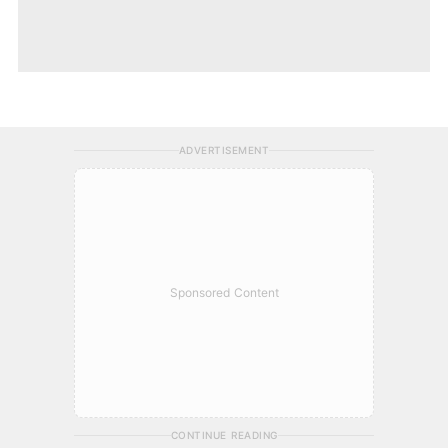
ADVERTISEMENT
Sponsored Content
CONTINUE READING