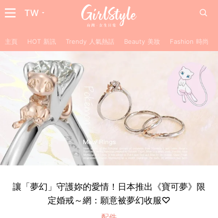
TW
主頁
HOT 新訊
Trendy 人氣熱話
Beauty 美妝
Fashion 時尚
讓「夢幻」守護妳的愛情！日本推出《寶可夢》限
定婚戒～網：願意被夢幻收服♡
配件