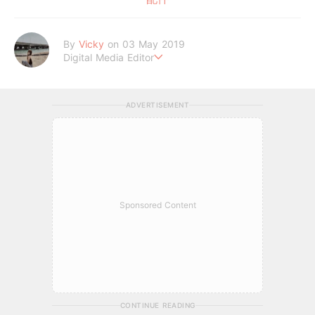
By
Vicky
on 03 May 2019
Digital Media Editor
Hi，我是V編。
ADVERTISEMENT
Sponsored Content
CONTINUE READING