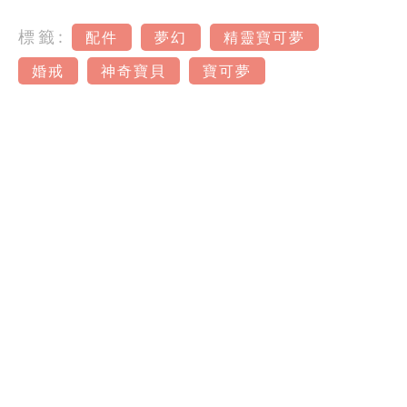
標籤:
配件
夢幻
精靈寶可夢
婚戒
神奇寶貝
寶可夢