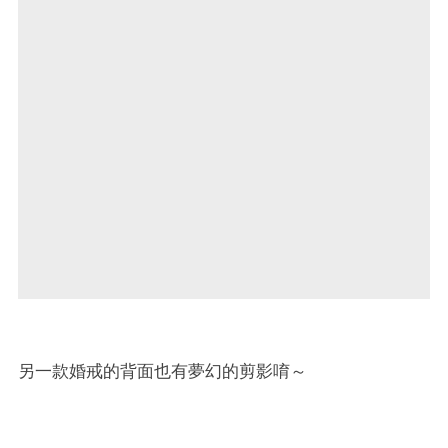
另一款婚戒的背面也有夢幻的剪影唷～