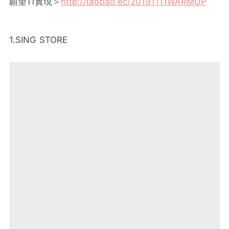
願望11實現＞
http://taobao.ec/20191111WARMUP
1.SING STORE