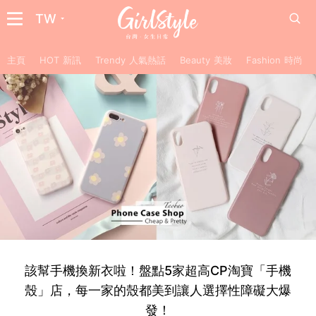
TW
主頁
HOT 新訊
Trendy 人氣熱話
Beauty 美妝
Fashion 時尚
該幫手機換新衣啦！盤點5家超高CP淘寶「手機
殼」店，每一家的殼都美到讓人選擇性障礙大爆
發！