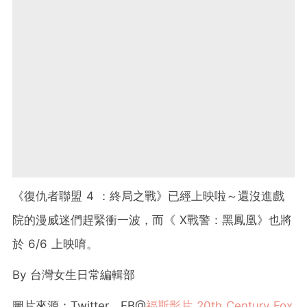
《復仇者聯盟 4 ：終局之戰》已經上映啦～還沒進戲
院的漫威迷們趕緊衝一波，而《 X戰警：黑鳳凰》也將
於 6/6 上映唷。
By 台灣女生日常編輯部
圖片來源：Twitter，FB@
福斯影片 20th Century Fox