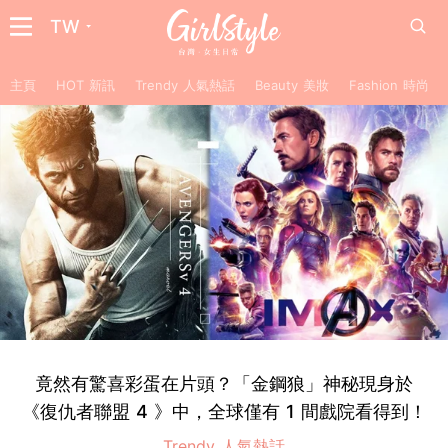
TW
主頁
HOT 新訊
Trendy 人氣熱話
Beauty 美妝
Fashion 時尚
竟然有驚喜彩蛋在片頭？「金鋼狼」神秘現身於
《復仇者聯盟 4 》中，全球僅有 1 間戲院看得到！
Trendy 人氣熱話