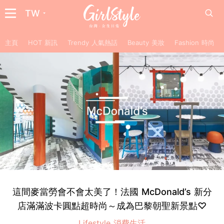
TW
主頁
HOT 新訊
Trendy 人氣熱話
Beauty 美妝
Fashion 時尚
這間麥當勞會不會太美了！法國 McDonald’s 新分
店滿滿波卡圓點超時尚～成為巴黎朝聖新景點♡
Lifestyle 消費生活