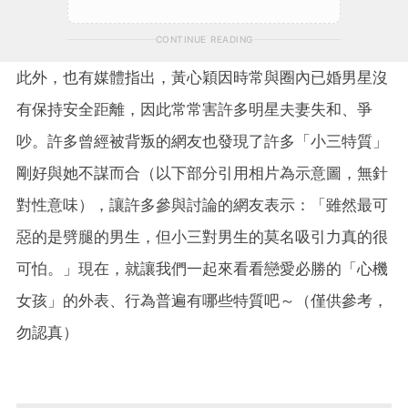
CONTINUE READING
此外，也有媒體指出，黃心穎因時常與圈內已婚男星沒
有保持安全距離，因此常常害許多明星夫妻失和、爭
吵。許多曾經被背叛的網友也發現了許多「小三特質」
剛好與她不謀而合（以下部分引用相片為示意圖，無針
對性意味），讓許多參與討論的網友表示：「雖然最可
惡的是劈腿的男生，但小三對男生的莫名吸引力真的很
可怕。」現在，就讓我們一起來看看戀愛必勝的「心機
女孩」的外表、行為普遍有哪些特質吧～（僅供參考，
勿認真）