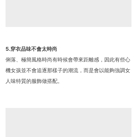
5.穿衣品味不會太時尚
俐落、極簡風格時尚有時候會帶來距離感，因此有些心
機女孩並不會追逐那樣子的潮流，而是會以能夠強調女
人味特質的服飾做搭配。