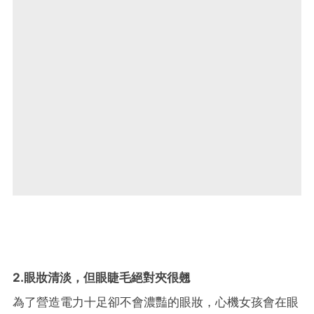
2.眼妝清淡，但眼睫毛絕對夾很翹
為了營造電力十足卻不會濃豔的眼妝，心機女孩會在眼