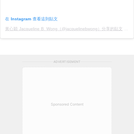
在 Instagram 查看這則貼文
黃心穎 Jacqueline B. Wong（@jacquelinebwong）分享的貼文
於
P
ADVERTISEMENT
Sponsored Content