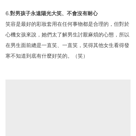
6.
對男孩子永遠陽光大笑、不會沒有耐心
笑容是最好的彩妝套用在任何事物都是合理的，但對於
心機女孩來說，她們太了解男生討厭麻煩的心態，所以
在男生面前總是一直笑、一直笑，笑得其他女生看得發
寒不知道到底有什麼好笑的。（笑）