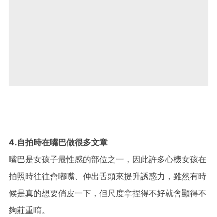
4.自拍時在嘴巴做很多文章
嘴巴是女孩子最性感的部位之一，因此許多心機女孩在
拍照時往往會嘟嘴、伸出舌頭來提升誘惑力，雖然有時
候是真的想要俏皮一下，但尺度拿捏得不好就會顯得不
夠莊重唷。