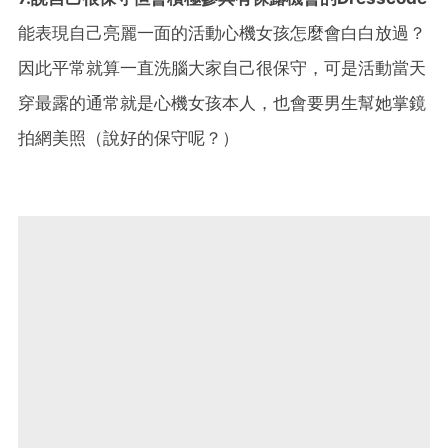
能表現自己亮麗一面的活動心機女孩怎麼會白白放過？
因此平常就算一直洗腦大家自己很保守，可是活動當天
穿最露的通常就是心機女孩本人，也會要男生幫她掌鏡
拍網美照（說好的保守呢？）