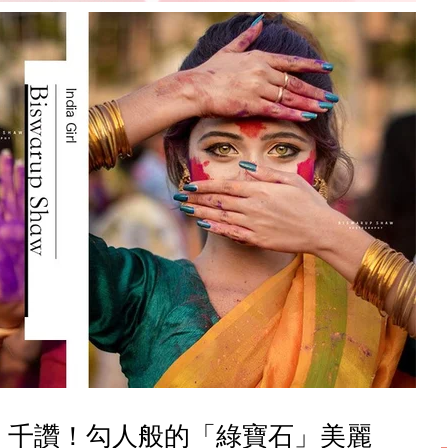
5 千讚！勾人般的「綠寶石」美麗