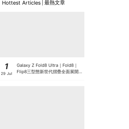
最熱文章
Hottest Articles
1
Galaxy Z Fold8 Ultra｜Fold8｜
Flip8三型態新世代摺疊全面展開！
29 Jul
以 Galaxy AI 驅動摺疊創新，全面
升級行動生產力、娛樂與個人風格