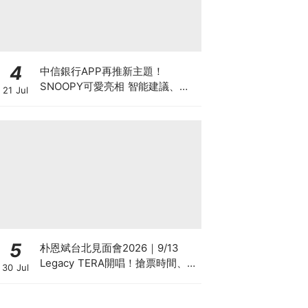
4
中信銀行APP再推新主題！
SNOOPY可愛亮相 智能建議、
21 Jul
ATM提領地圖等超吸睛功能同步上
市
5
朴恩斌台北見面會2026｜9/13
Legacy TERA開唱！搶票時間、票
30 Jul
價福利、地點懶人包