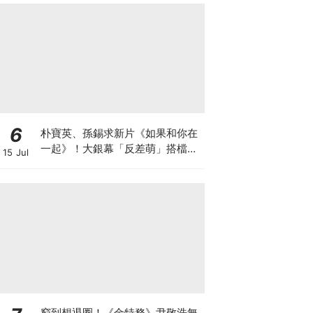
6
朴寶英、孫錫求新片《如果和你在
一起》！大銀幕「反差萌」搭檔、
15 Jul
電影劇情大綱與上映資訊懶人包
窮到想退圈！《金特務》尹敬浩無