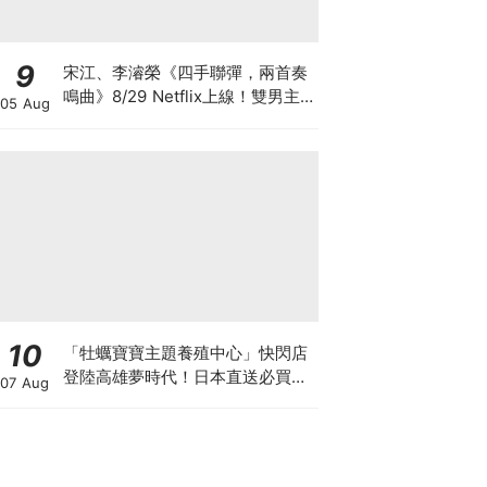
9
宋江、李濬榮《四手聯彈，兩首奏
鳴曲》8/29 Netflix上線！雙男主
05 Aug
亮點、角色介紹與劇情懶人包
10
「牡蠣寶寶主題養殖中心」快閃店
登陸高雄夢時代！日本直送必買周
07 Aug
邊、沉浸式體驗亮點總整理