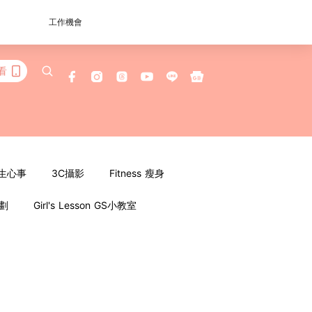
工作機會
看
女生心事
3C攝影
Fitness 瘦身
企劃
Girl's Lesson GS小教室