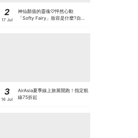
2
神仙顏值的靈魂♡怦然心動
「Softy Fairy」妝容是什麼?自帶
17 Jul
濾鏡的仙氣感，拆解透明感粉色系
與果凍唇
3
AirAsia夏季線上旅展開跑！指定航
線75折起
16 Jul