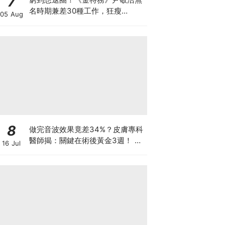
7
名時期兼差30種工作，狂瘦
05 Aug
34kg「如今迎青龍男配角」苦盡
甘來
8
做完音波效果竟差34%？皮膚專科
醫師揭：關鍵在術後黃金3週！ 醫
16 Jul
美界首創「美國音波 拉提凍膜」讓
效果開啟「倍速播放模式」