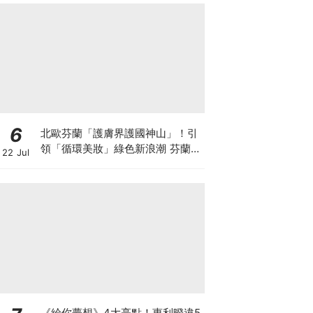
6
北歐芬蘭「護膚界護國神山」！引
領「循環美妝」綠色新浪潮 芬蘭國
22 Jul
民品牌 Lumene 露明研 重磅登台
《給你夢想》4大亮點！惠利暌違5