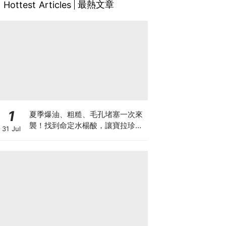
最熱文章
Hottest Articles
1
夏季爆油、粗糙、毛孔堵塞一次來
襲！找到命定水楊酸，讓寶拉珍選
31 Jul
陪妳守護肌膚的和平，重現穩定細
緻膚況♡