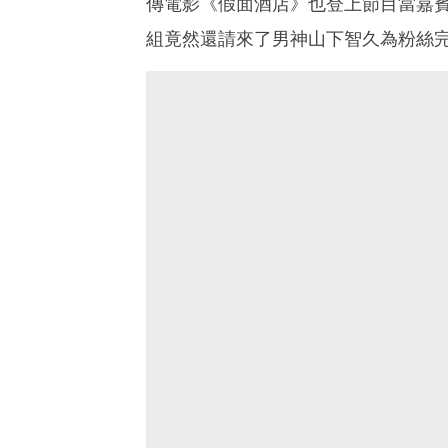
傳電影《假面酒店》也登上節目當嘉
組竟然還請來了男神山下智久為粉絲