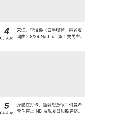
4
宋江、李濬榮《四手聯彈，兩首奏
鳴曲》8/29 Netflix上線！雙男主
05 Aug
亮點、角色介紹與劇情懶人包
5
身體在打卡、靈魂想放假！何曼希
帶你穿上 NB 展現夏日甜酷穿搭
04 Aug
學，超萌限量 N 寶飲料提袋等你
拿♡