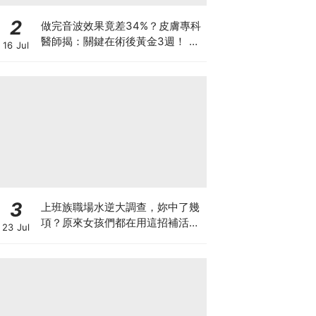
2
做完音波效果竟差34%？皮膚專科
醫師揭：關鍵在術後黃金3週！ 醫
16 Jul
美界首創「美國音波 拉提凍膜」讓
效果開啟「倍速播放模式」
3
上班族職場水逆大調查，妳中了幾
項？原來女孩們都在用這招補活
23 Jul
力，統一陽光陽光黃金豆豆漿陪妳
找回好狀態♡