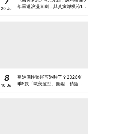
7
年重返浪漫喜劇，與黃寅燁橫跨15
20 Jul
年的初戀與夢想！
8
叛逆個性狼尾剪過時了？2026夏
季5款「歐美髮型」圖鑑，精靈短
10 Jul
髮、蝴蝶剪成最新大勢