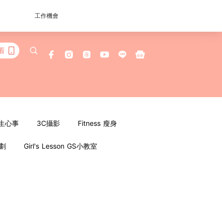
工作機會
看
女生心事
3C攝影
Fitness 瘦身
企劃
Girl's Lesson GS小教室