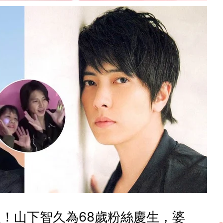
！山下智久為68歲粉絲慶生，婆