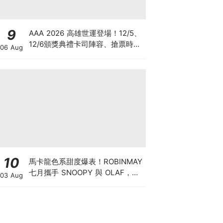
9
AAA 2026 高雄世運登場！12/5、
12/6頒獎典禮卡司陣容、搶票時
06 Aug
間、四面舞台懶人包
10
馬卡龍色系甜度爆表！ROBINMAY
七月攜手 SNOOPY 與 OLAF，打
03 Aug
造夏日清涼包款