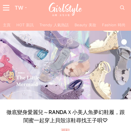
TW
主頁
HOT 新訊
Trendy 人氣熱話
Beauty 美妝
Fashion 時尚
徹底變身愛麗兒～RANDAＸ小美人魚夢幻鞋履，跟
閨蜜一起穿上貝殼涼鞋尋找王子唄♡
潮鞋