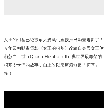
女王的柯基已經被眾人愛戴到直接推出動畫電影了！
今年最萌動畫電影《女王的柯基》改編自英國女王伊
莉莎白二世（Queen Elizabeth II）與世界最尊榮的
柯基愛犬們的故事，自上映以來療癒無數「柯基」
粉！