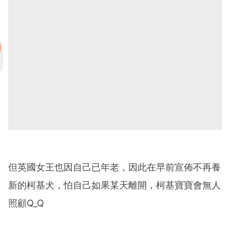
但英國女王也因自己已年老，因此在早前宣佈不再養
新的柯基犬，怕自己如果某天離開，柯基寶寶會無人
照顧Q_Q