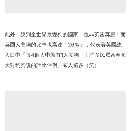
此外，說到全世界最愛狗的國家，也非英國莫屬！而
英國人養狗的比率也高達「26％」，代表著英國總
人口中「每4個人中就有1人養狗」！許多民眾甚至每
天對狗狗說的話比伴侶、家人還多（笑）