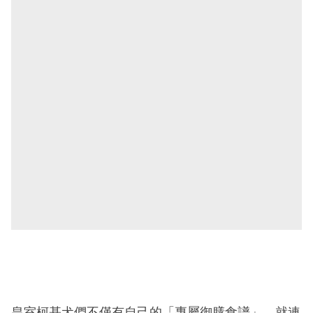
皇室柯基犬們不僅有自己的「專屬御膳食譜」，就連