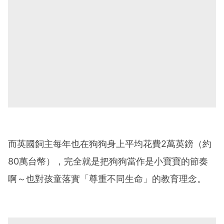
而英國飼主每年也在狗狗身上平均花費2萬英鎊（約
80萬台幣），完全就是把狗狗當作是小寶寶的節奏
啊～也對孩童落實「尊重不同生命」的教育理念。