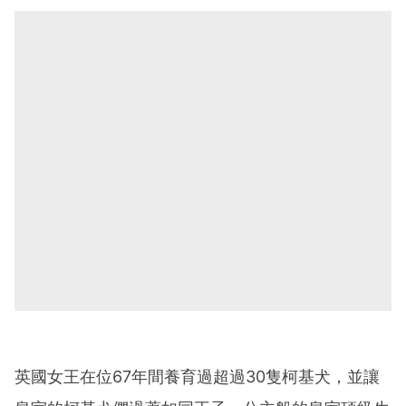
英國女王在位67年間養育過超過30隻柯基犬，並讓