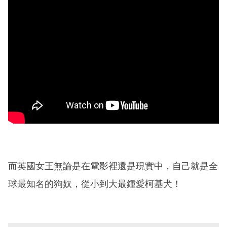
而英國女王無論是在電影裡還是現實中，自己就是全
球最知名的狗奴，從小到大最鍾愛柯基犬！