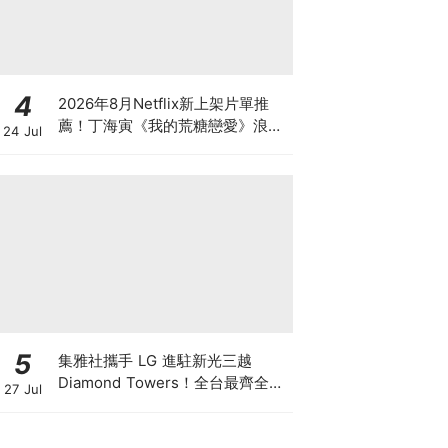
4
2026年8月Netflix新上架片單推
薦！丁海寅《我的荒糖戀愛》浪漫
24 Jul
回歸、日本戀綜《不良一族尋愛
記》第2季來了
5
集雅社攜手 LG 進駐新光三越
Diamond Towers！全台最齊全
27 Jul
LG 旗艦館 盛大開幕