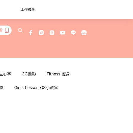
工作機會
看
女生心事
3C攝影
Fitness 瘦身
企劃
Girl's Lesson GS小教室