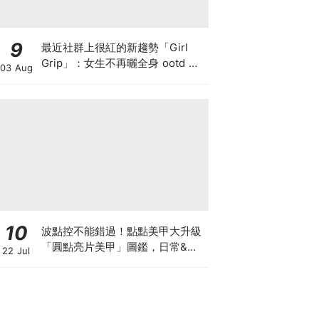
9
最近社群上很紅的新趨勢「Girl
Grip」：女生不再曬全身 ootd 精
03 Aug
緻穿搭照，而是一手看似慌亂的拿
著咖啡、手機和唇膏？
10
波點控不能錯過！點點美甲大升級
「圓點亮片美甲」圖鑑，日常&派
22 Jul
對輕鬆駕馭