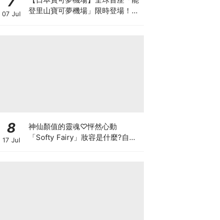
7
登里山寶可夢機場」限時登場！
07 Jul
111種飛行系寶可夢、皮卡丘觀景
台、限定周邊全攻略
8
神仙顏值的靈魂♡怦然心動
「Softy Fairy」妝容是什麼?自帶
17 Jul
濾鏡的仙氣感，拆解透明感粉色系
與果凍唇