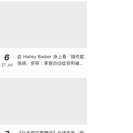
6
從 Hailey Bieber 身上看「隨性鬆
弛感」穿搭：掌握自信從容和健康
27 Jul
生活的首要條件！親自參與設計這
兩條必收藏 Gap 牛仔褲
【日本寶可夢機場】全球首座「能