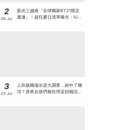
2
新光三越推「全球獨家BT21限定
週邊」！超狂夏日清單曝光：IU、
09 Jul
Rosé、周董同款免飛出國，學會
這樣刷再賺7%回饋！
3
上班族職場水逆大調查，妳中了幾
項？原來女孩們都在用這招補活
23 Jul
力，統一陽光陽光黃金豆豆漿陪妳
找回好狀態♡