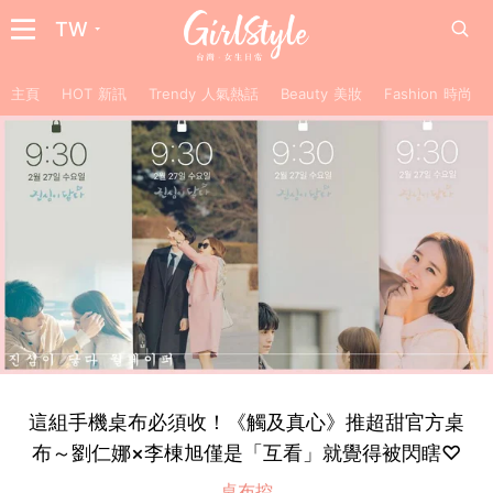
TW
主頁
HOT 新訊
Trendy 人氣熱話
Beauty 美妝
Fashion 時尚
這組手機桌布必須收！《觸及真心》推超甜官方桌
布～劉仁娜×李棟旭僅是「互看」就覺得被閃瞎♡
桌布控