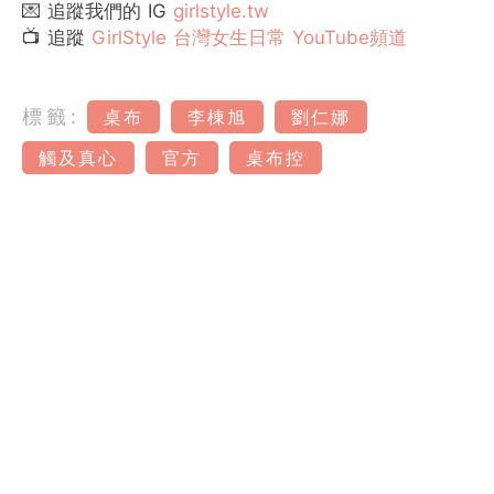
💌 追蹤我們的 IG
girlstyle.tw
📺 追蹤
GirlStyle 台灣女生日常 YouTube頻道
標籤:
桌布
李棟旭
劉仁娜
觸及真心
官方
桌布控