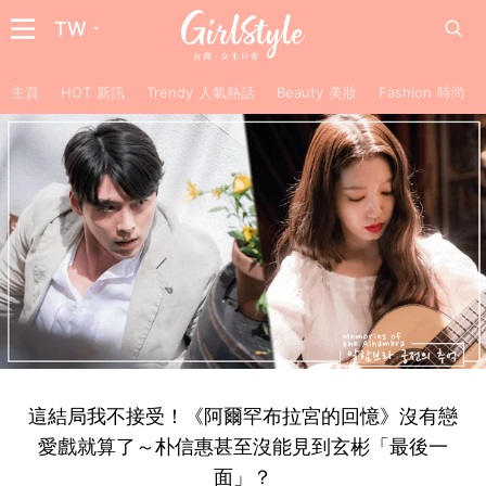
TW
主頁
HOT 新訊
Trendy 人氣熱話
Beauty 美妝
Fashion 時尚
這結局我不接受！《阿爾罕布拉宮的回憶》沒有戀
愛戲就算了～朴信惠甚至沒能見到玄彬「最後一
面」？