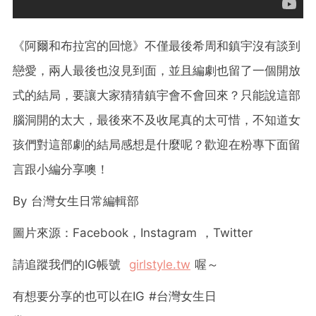
《阿爾和布拉宮的回憶》不僅最後希周和鎮宇沒有談到
戀愛，兩人最後也沒見到面，並且編劇也留了一個開放
式的結局，要讓大家猜猜鎮宇會不會回來？只能說這部
腦洞開的太大，最後來不及收尾真的太可惜，不知道女
孩們對這部劇的結局感想是什麼呢？歡迎在粉專下面留
言跟小編分享噢！
By
台灣女生日常編輯部
圖片來源：
Facebook
，
Instagram
，
Twitter
請追蹤我們的
IG
帳號
girlstyle.tw
喔～
有想要分享的也可以在
IG #
台灣女生日