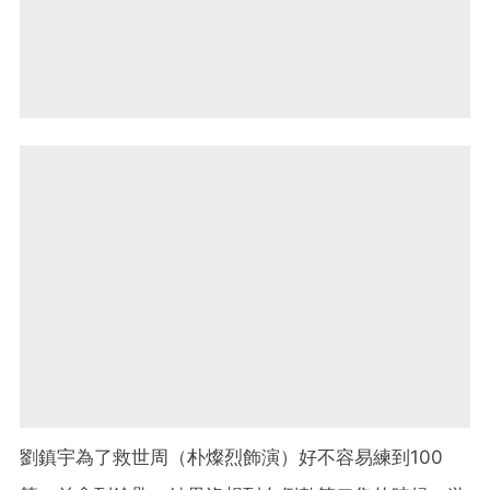
劉鎮宇為了救世周（朴燦烈飾演）好不容易練到100