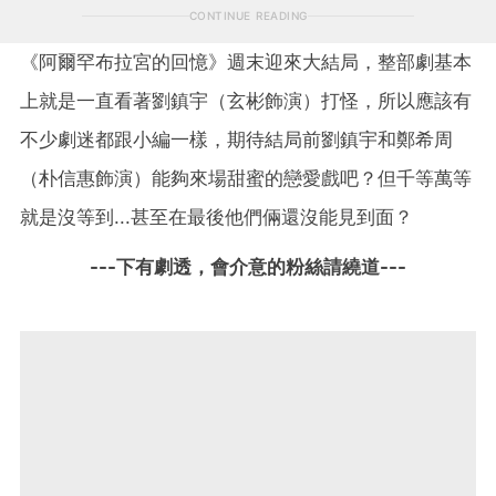
CONTINUE READING
《阿爾罕布拉宮的回憶》週末迎來大結局，整部劇基本
上就是一直看著劉鎮宇（玄彬飾演）打怪，所以應該有
不少劇迷都跟小編一樣，期待結局前劉鎮宇和鄭希周
（朴信惠飾演）能夠來場甜蜜的戀愛戲吧？但千等萬等
就是沒等到...甚至在最後他們倆還沒能見到面？
---下有劇透，會介意的粉絲請繞道---