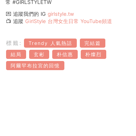
常
#GIRLSTYLETW
💌 追蹤我們的 IG
girlstyle.tw
📺 追蹤
GirlStyle 台灣女生日常 YouTube頻道
標籤:
Trendy 人氣熱話
完結篇
結局
玄彬
朴信惠
朴燦烈
阿爾罕布拉宮的回憶