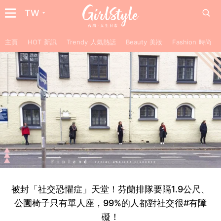
TW
主頁
HOT 新訊
Trendy 人氣熱話
Beauty 美妝
Fashion 時尚
被封「社交恐懼症」天堂！芬蘭排隊要隔1.9公尺、
公園椅子只有單人座，99%的人都對社交很#有障
礙！