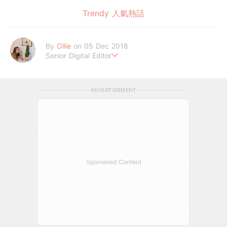
Trendy 人氣熱話
By
Ollie
on 05 Dec 2018
Senior Digital Editor
歐莉 #G編
ADVERTISEMENT
Sponsored Content