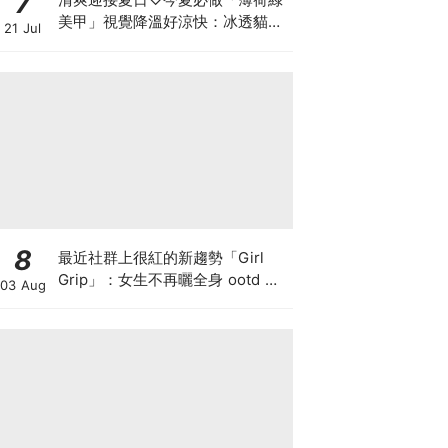
7
美甲」視覺降溫好涼快：冰透貓
21 Jul
眼、奢華蕾絲，換上秒顯白！
8
最近社群上很紅的新趨勢「Girl
Grip」：女生不再曬全身 ootd 精
03 Aug
緻穿搭照，而是一手看似慌亂的拿
著咖啡、手機和唇膏？