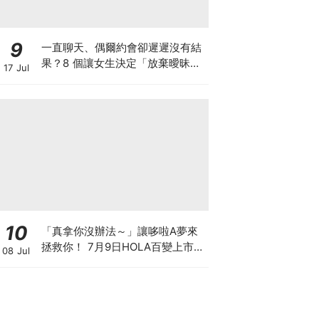
9
一直聊天、偶爾約會卻遲遲沒有結
果？8 個讓女生決定「放棄曖昧」
17 Jul
的清醒瞬間，你中了幾個？
10
「真拿你沒辦法～」讓哆啦A夢來
拯救你！ 7月9日HOLA百變上市
08 Jul
復古配色餐茶、時髦燈芯絨小包、
任意門款娃包，20款大人系潮流新
品點亮日常