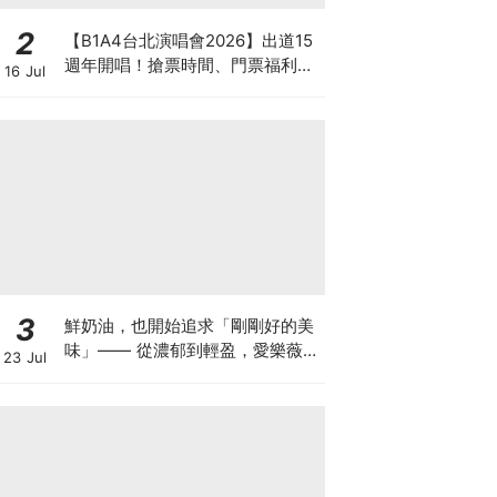
2
【B1A4台北演唱會2026】出道15
週年開唱！搶票時間、門票福利、
16 Jul
購票連結懶人包
3
鮮奶油，也開始追求「剛剛好的美
味」—— 從濃郁到輕盈，愛樂薇
23 Jul
25% 輕脂鮮奶油合作 8 家甜點重
新定義幸福感