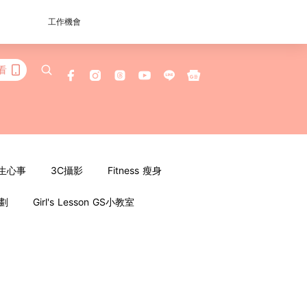
工作機會
看
女生心事
3C攝影
Fitness 瘦身
企劃
Girl's Lesson GS小教室