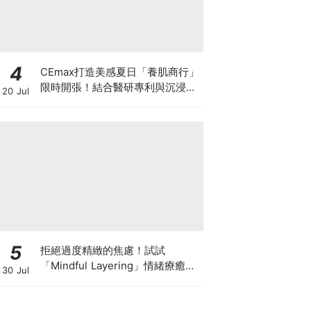
4
CEmax打造美感夏日「養肌商行」
限時開張！結合醫研專利與沉浸式
20 Jul
果物店，帶你體驗「肌底灌溉」保
養哲學
5
拒絕過度精緻的焦慮！試試
「Mindful Layering」情緒療癒
30 Jul
法，用衣服接住自己每天的情緒和
狀態 ♡