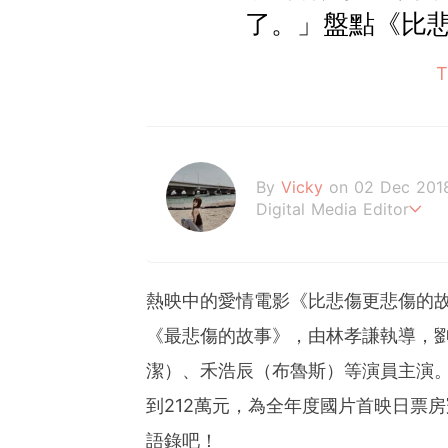
了。」盤點《比
By
Vicky
on 02 Dec 201
Digital Media Editor
Hi，我是V編。
熱映中的愛情電影《比悲傷更悲傷的故事》
《最悲傷的故事》，由林孝謙執導，
潔）、禾浩辰（布魯斯）等演員主演。
到212萬元，為全年度國片首映日票
語錄吧！