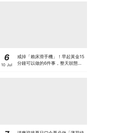
6
戒掉「賴床滑手機」！早起黃金15
分鐘可以做的6件事，整天狀態好
10 Jul
超多！
清爽迎接夏日♡今夏必做「薄荷綠