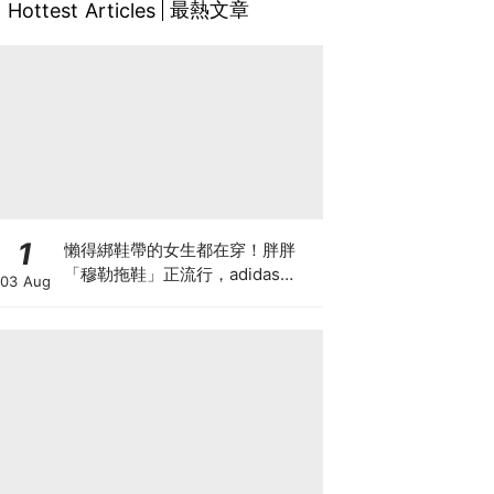
最熱文章
Hottest Articles
1
懶得綁鞋帶的女生都在穿！胖胖
「穆勒拖鞋」正流行，adidas
03 Aug
Originals、Timberland到Nike都
推出新款，還有Repetto ×
BIRKENSTOCK 聯名！