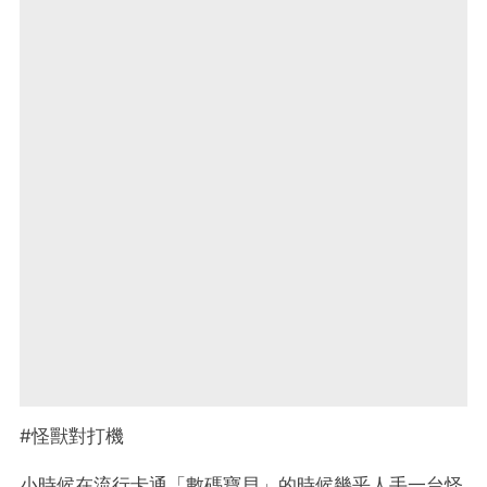
#怪獸對打機
小時候在流行卡通「數碼寶貝」的時候幾乎人手一台怪