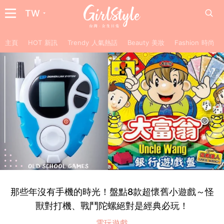
TW
主頁
HOT 新訊
Trendy 人氣熱話
Beauty 美妝
Fashion 時尚
那些年沒有手機的時光！盤點8款超懷舊小遊戲～怪
獸對打機、戰鬥陀螺絕對是經典必玩！
電玩遊戲