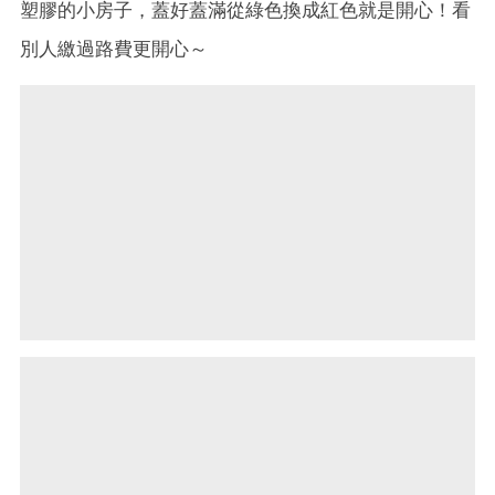
塑膠的小房子，蓋好蓋滿從綠色換成紅色就是開心！看
別人繳過路費更開心～