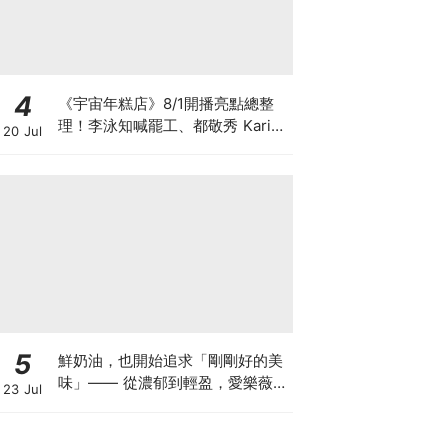
4
《宇宙年糕店》8/1開播亮點總整
理！李泳知喊罷工、都敬秀 Karina
20 Jul
驚喜來打工
5
鮮奶油，也開始追求「剛剛好的美
味」—— 從濃郁到輕盈，愛樂薇
23 Jul
25% 輕脂鮮奶油合作 8 家甜點重
新定義幸福感