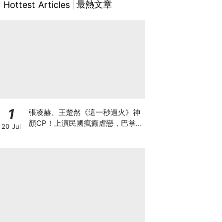
最熱文章
Hottest Articles
1
張凌赫、王楚然《這一秒過火》神
顏CP！上演民國瘋癲虐戀，巴掌
20 Jul
戲張力拉滿！