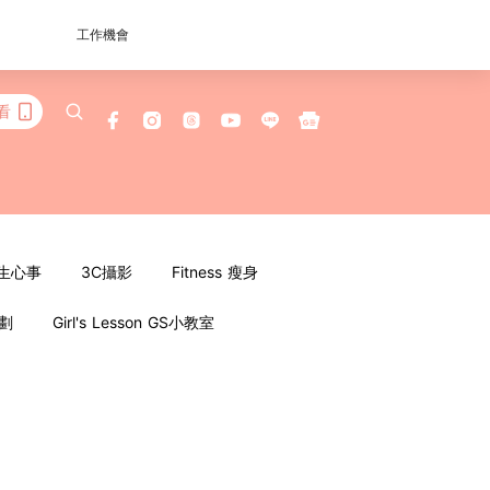
工作機會
看
女生心事
3C攝影
Fitness 瘦身
企劃
Girl's Lesson GS小教室