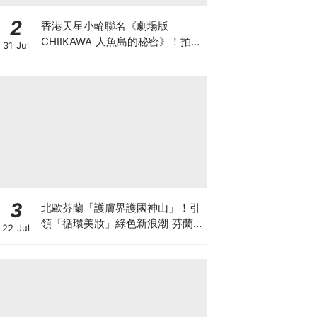
2
香港天星小輪聯名《劇場版
CHIIKAWA 人魚島的秘密》！拍照
31 Jul
打卡亮點、限定套裝與集章攻略全
解析
3
北歐芬蘭「護膚界護國神山」！引
領「循環美妝」綠色新浪潮 芬蘭國
22 Jul
民品牌 Lumene 露明研 重磅登台