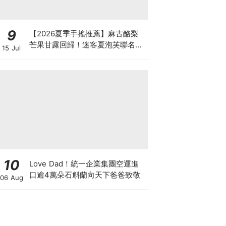
9
【2026夏季手搖推薦】麻古酪梨
芒果甘露回歸！迷客夏泡芙聯名、
15 Jul
可不可柚檸紅茶5大話題新飲品消
暑必喝
10
Love Dad！統一企業集團空運進
口逾4萬朵石斛蘭向天下爸爸致敬
06 Aug