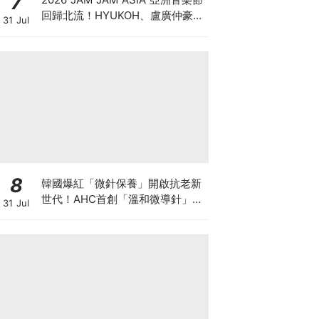
7
回歸北流！HYUKOH、盧廣仲豪華
31 Jul
卡司、七大舞台與門票票價全攻略
8
韓國爆紅「微針保養」開啟抗老新
世代！AHC首創「溫和微導針」吸
31 Jul
收激增+91% 2026重磅新品登台！
AHC「微導針粉瓶」完美結合新一
代A醇，毛孔縮小1/3，1天細嫩亮