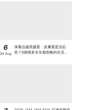
6
保養品越買越貴，皮膚還是沒起
色？6個很多女生都忽略的生活小
04 Aug
習慣
2026 JAM JAM ASIA 亞洲音樂節