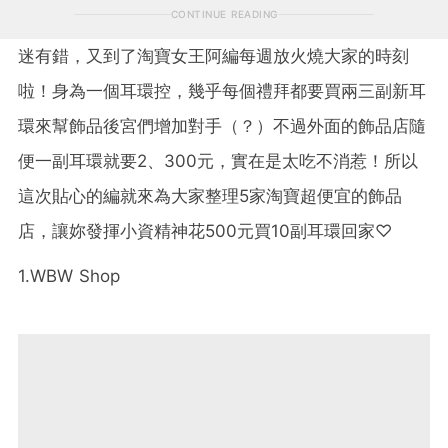
CONTINUE READING
迷有錯，又到了淘寶女王阿編每週放火燒大家的時刻
啦！身為一個耳環控，幾乎每個禮拜都要買兩三副新耳
環來幫飾品後宮們增加對手（？）不過外面的飾品店隨
便一副耳環就要2、300元，實在是太吃不消惹！所以
這次貼心的編就來為大家整理5家淘寶超便宜的飾品
店，讓妳發揮小資精神花500元買10副耳環回家♡
1.WBW Shop