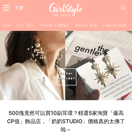
TW
主頁
HOT 新訊
Trendy 人氣熱話
Beauty 美妝
Fashion 時尚
500塊竟然可以買10副耳環？精選5家淘寶「爆高
CP值」飾品店，「奶奶STUDIO」價格真的太佛了
啦～