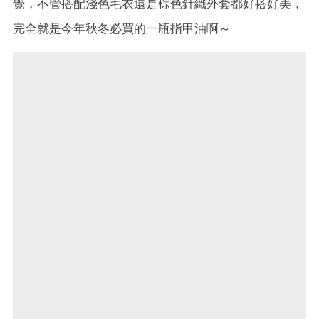
覺，不管搭配淺色毛衣還是棕色針織外套都好搭好美，
完全就是今年秋冬必買的一瓶指甲油啊～