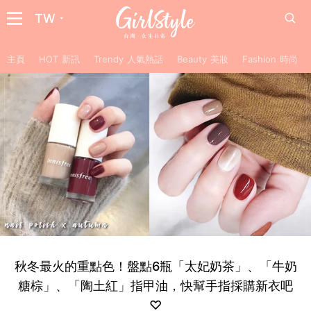
TW
主頁
HOT 新訊
Trendy 人氣熱話
Beauty 美妝
Fashion 時尚
秋冬最火的重點色！盤點6瓶「太妃奶茶」、「牛奶
糖棕」、「陶土紅」指甲油，快幫手指採購新衣吧
♡