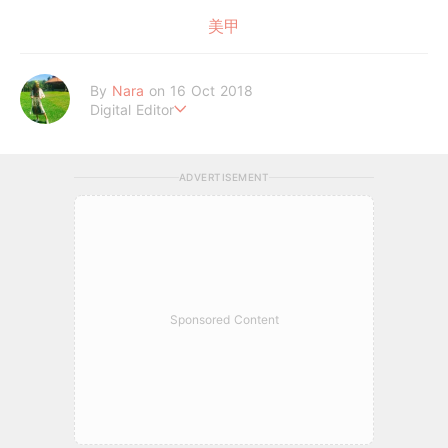
美甲
By
Nara
on 16 Oct 2018
Digital Editor
熱愛美妝、旅遊、泰迪熊
ADVERTISEMENT
Sponsored Content