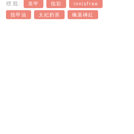
標籤:
美甲
指彩
innisfree
指甲油
太妃奶茶
楓葉磚紅