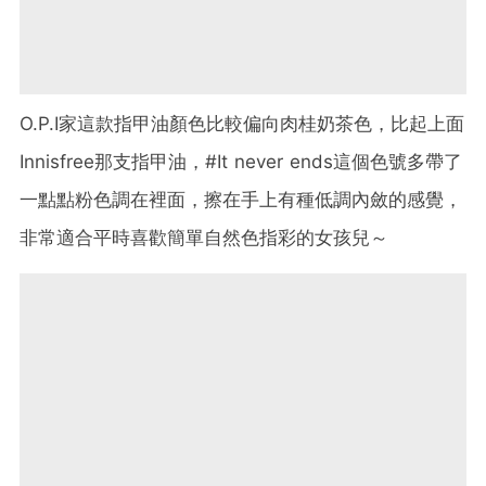
O.P.I家這款指甲油顏色比較偏向肉桂奶茶色，比起上面
Innisfree那支指甲油，#It never ends這個色號多帶了
一點點粉色調在裡面，擦在手上有種低調內斂的感覺，
非常適合平時喜歡簡單自然色指彩的女孩兒～