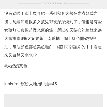
CONTINUE READING
沒有錯啦！繼上次介紹一系列秋冬大勢色光療款式之
後，阿編知道很多女孩兒都被深深燒到了，但也是有些
女孩無法負擔起做光療的錢，所以今天貼心的編就來為
大家推薦6瓶太妃奶茶、南瓜橘、陶土紅色開架指甲
油，每瓶顏色都超美超顯白，絕對可以讓妳的手手看起
來又白皙又水水♡
#太妃奶茶色
Innisfree繽紛大地指甲油#45