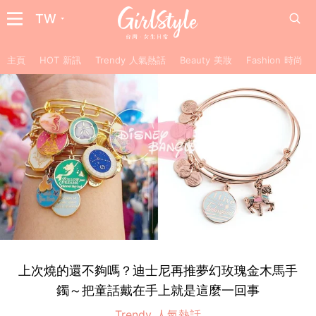
TW
主頁
HOT 新訊
Trendy 人氣熱話
Beauty 美妝
Fashion 時尚
上次燒的還不夠嗎？迪士尼再推夢幻玫瑰金木馬手
鐲～把童話戴在手上就是這麼一回事
Trendy 人氣熱話