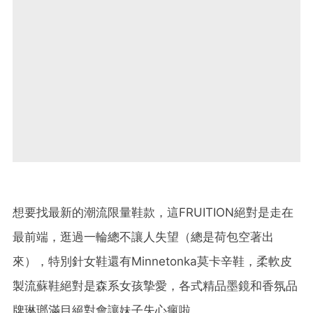
想要找最新的潮流限量鞋款，這FRUITION絕對是走在
最前端，逛過一輪總不讓人失望（總是荷包空著出
來），特別針女鞋還有Minnetonk
a莫卡辛鞋，柔軟皮
製流蘇鞋絕對是森系女孩摯愛，各式精品墨鏡和香氛品
牌琳瑯滿目絕對會讓妹子失心瘋啦。