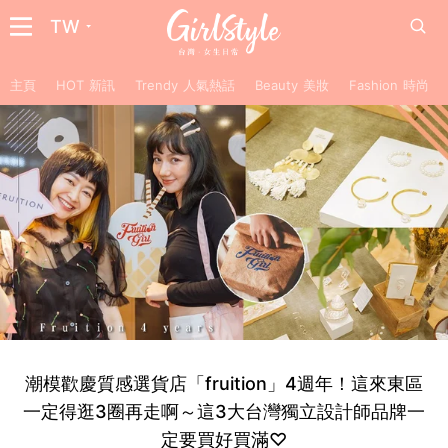
TW
主頁
HOT 新訊
Trendy 人氣熱話
Beauty 美妝
Fashion 時尚
潮模歡慶質感選貨店「fruition」4週年！這來東區
一定得逛3圈再走啊～這3大台灣獨立設計師品牌一
定要買好買滿♡