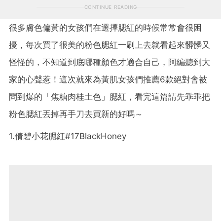
CONTINUE READING
很多膚色偏黃的女孩們在選擇腮紅的時候常常會很困
擾，每次買了很美的粉色腮紅一刷上去就看起來髒髒又
怪怪的，不知道到底哪種顏色才適合自己，阿編聽到大
家的心聲惹！這次就來為黃肌女孩們推薦6款絕對會被
問到爆的「焦糖肉桂土色」腮紅，看完這篇請先乖乖把
粉色腮紅丟掉再手刀去買新的好嗎～
1.倩碧小花腮紅#17BlackHoney