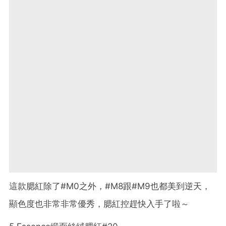
這款腮紅除了#M0之外，#M8跟#M9也都美到逆天，
顯色度也非常非常優秀，腮紅控趕快入手了啦～