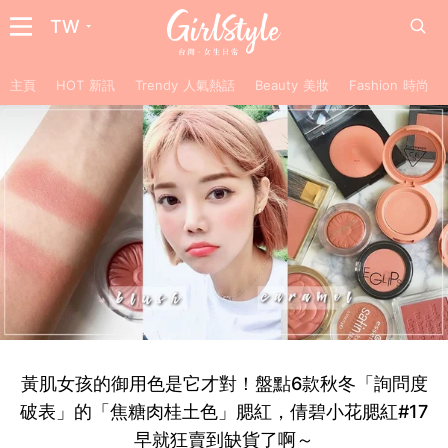
TW
主頁
HOT 新訊
Trendy 人氣熱話
Beauty 美妝
Fashion 時尚
黃肌女孩的御用色是它才對！盤點6款秋冬「詢問度
破表」的「焦糖肉桂土色」腮紅，倩碧小花腮紅#17
早就狂賣到缺貨了啊～