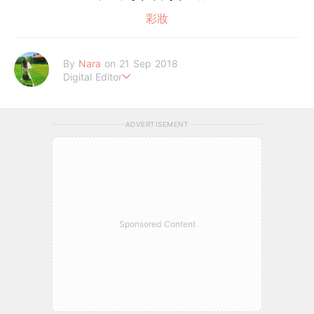
彩妝
By
Nara
on 21 Sep 2018
Digital Editor
熱愛美妝、旅遊、泰迪熊
ADVERTISEMENT
Sponsored Content