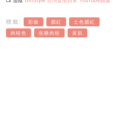
📺 追蹤
GirlStyle 台灣女生日常 YouTube頻道
標籤:
彩妝
腮紅
土色腮紅
肉桂色
焦糖肉桂
黃肌