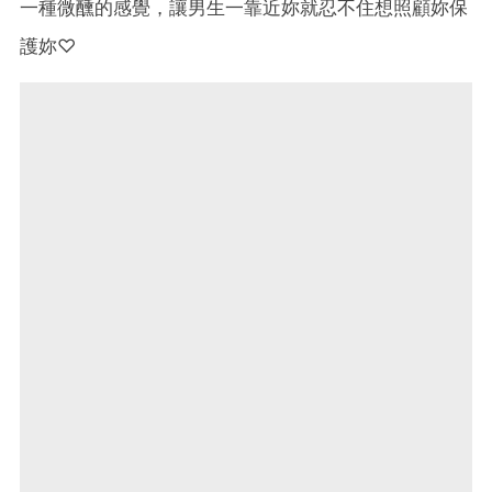
一種微醺的感覺，讓男生一靠近妳就忍不住想照顧妳保
護妳♡