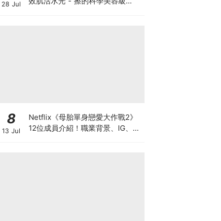
效肌活水光 - 擦的科學美容級
28 Jul
PDRN！革新推出《迪奧玻尿酸澎
澎筆》 瞬效澎潤 長效年輕
8
Netflix《母胎單身戀愛大作戰2》
12位成員介紹！職業背景、IG、天
13 Jul
菜級顏值與母單原因（陸續更新
中）