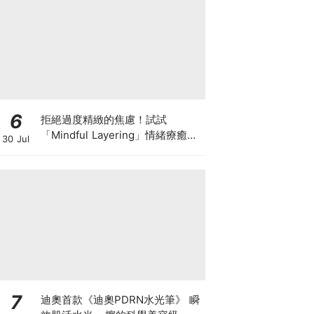
6
拒絕過度精緻的焦慮！試試
「Mindful Layering」情緒療癒
30 Jul
法，用衣服接住自己每天的情緒和
狀態 ♡
7
迪奧首款《迪奧PDRN水光筆》 瞬