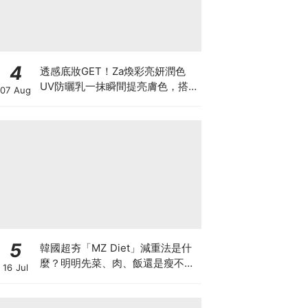
4
透感底妝GET！Za煥彩亮妍潤色
UV防曬乳一抹瞬間提亮膚色，搭
07 Aug
配輕透柔霧紫蜜粉餅掃掉暗沉蠟
黃、柔焦毛孔，漂亮一整天都在線
♡
5
韓國超夯「MZ Diet」減重法是什
麼？明明先菜、肉、飯還是瘦不下
16 Jul
來，中醫師說你可能卡在這種體質