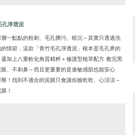
毛孔淨透泥
深層一點點的粉刺、毛孔髒污、暗沉～其實只透過洗
的的情節，這款「青竹毛孔淨透泥」根本是毛孔界的
還加上八重軟化角質精粹＋修護型植萃配方 敷完黑
薰眼、不刺鼻～而且更重要的是連敏感肌也能安心
掰掰！找到不適合的泥膜只會讓你臉乾乾、心涼涼～
泥膜！