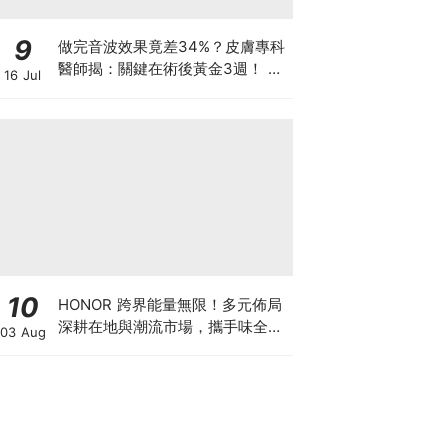
9
做完音波效果竟差34%？皮膚專科
醫師揭：關鍵在術後黃金3週！ 醫
16 Jul
美界首創「美國音波 拉提凍膜」讓
效果開啟「倍速播放模式」
10
HONOR 跨界能量無限！多元佈局
深耕在地與潮流市場，攜手味全龍
03 Aug
進駐大巨蛋萬人盛典！以科技串聯
運動、音樂與潮流文化體驗 ，
HONOR 600 Pro MOLLY Limited
Edition 8/1起限量開賣