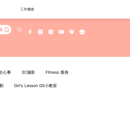
工作機會
看
女生心事
3C攝影
Fitness 瘦身
企劃
Girl's Lesson GS小教室