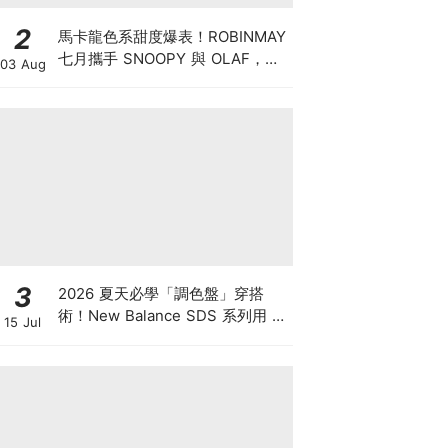
2
馬卡龍色系甜度爆表！ROBINMAY
七月攜手 SNOOPY 與 OLAF，打
03 Aug
造夏日清涼包款
3
2026 夏天必學「調色盤」穿搭
術！New Balance SDS 系列用 3
15 Jul
組情侶 Look 穿出放閃默契，不是
穿搭高手也能輕鬆疊穿出夏日層次
感！