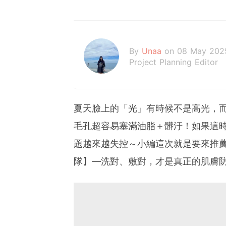
By
Unaa
on 08 May 202
Project Planning Editor
夏天臉上的「光」有時候不是高光，
毛孔超容易塞滿油脂＋髒汙！
如果這
題越來越失控～小編這次就是要來推
隊】—洗對、敷對，才是真正的肌膚