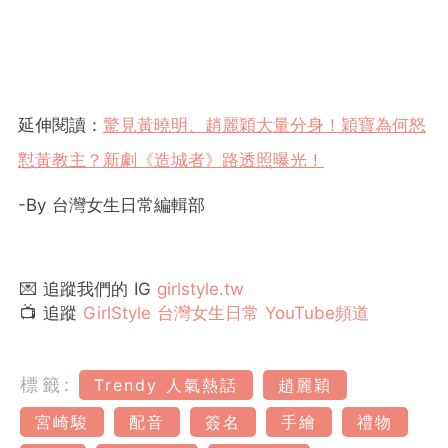
延伸閱讀：
驚見黃曉明、趙麗穎大量分身！穎寶為何怒
懟黃教主？新劇《造城者》路透照曝光！
-By 台灣女生日常編輯部
💌 追蹤我們的 IG
girlstyle.tw
📺 追蹤
GirlStyle 台灣女生日常 YouTube頻道
標籤:
Trendy 人氣熱話
趙麗穎
宮崎駿
配音
簽名
手繪
禮物