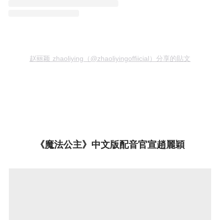
赵丽颖 zhaoliying（@zhaoliyingoffiicial）分享的貼文
《魔法公主》中文版配音官宣趙麗穎