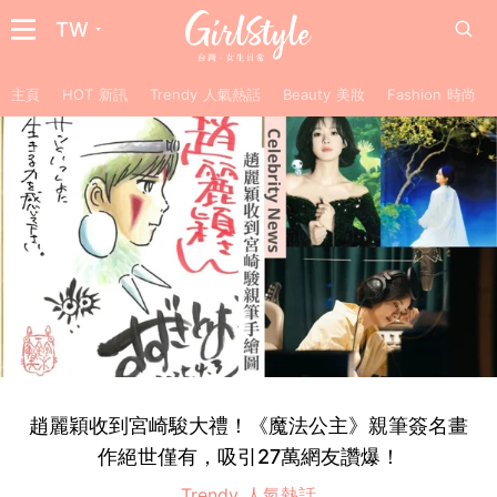
TW
主頁
HOT 新訊
Trendy 人氣熱話
Beauty 美妝
Fashion 時尚
趙麗穎收到宮崎駿大禮！《魔法公主》親筆簽名畫
作絕世僅有，吸引27萬網友讚爆！
Trendy 人氣熱話