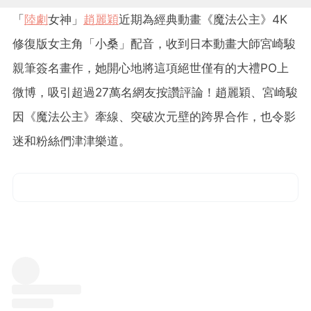
「
陸劇
女神」
趙麗穎
近期為經典動畫《魔法公主》4K
修復版女主角「小桑」配音，收到日本動畫大師宮崎駿
親筆簽名畫作，她開心地將這項絕世僅有的大禮PO上
微博，吸引超過27萬名網友按讚評論！趙麗穎、宮崎駿
因《魔法公主》牽線、突破次元壁的跨界合作，也令影
迷和粉絲們津津樂道。