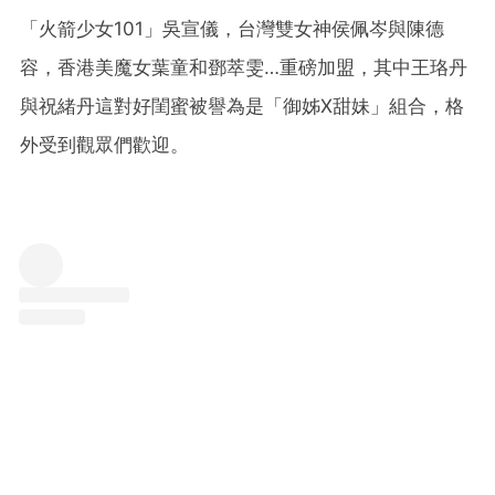
「火箭少女101」吳宣儀，台灣雙女神侯佩岑與陳德
容，香港美魔女葉童和鄧萃雯…重磅加盟，其中王珞丹
與祝緒丹這對好閨蜜被譽為是「御姊X甜妹」組合，格
外受到觀眾們歡迎。