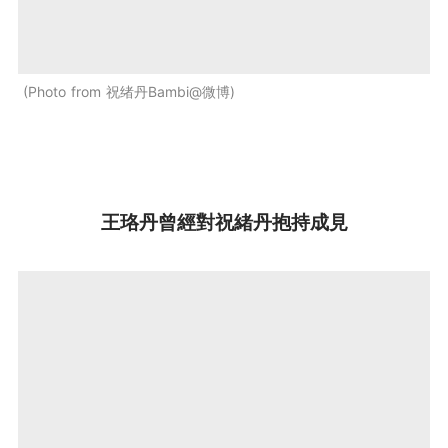
Photo from 祝绪丹Bambi@微博
王珞丹曾經對祝緒丹抱持成見