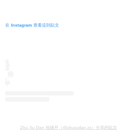
在 Instagram 查看這則貼文
Zhu Xu Dan 祝绪丹（@zhuxudan.zx）分享的貼文