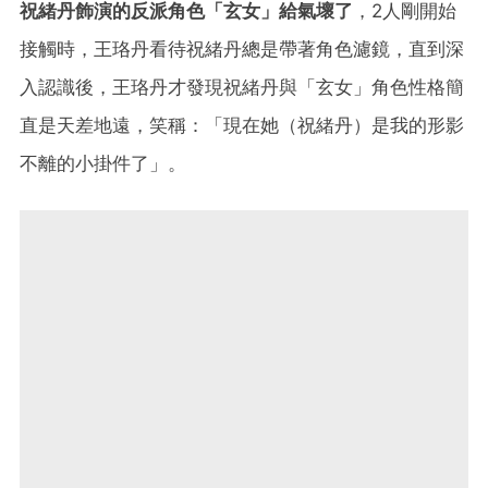
祝緒丹飾演的反派角色「玄女」給氣壞了
，2人剛開始
接觸時，王珞丹看待祝緒丹總是帶著角色濾鏡，直到深
入認識後，王珞丹才發現祝緒丹與「玄女」角色性格簡
直是天差地遠，笑稱：「現在她（祝緒丹）是我的形影
不離的小掛件了」。