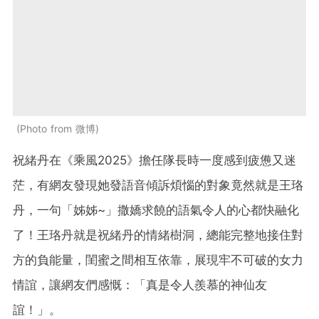
Photo from 微博
祝緒丹在《乘風2025》擔任隊長時一度感到疲憊又迷
茫，有網友發現她發語音傾訴煩惱的對象竟然就是王珞
丹，一句「姊姊~」撒嬌求饒的語氣令人的心都快融化
了！王珞丹就是祝緒丹的情緒樹洞，總能完整地接住對
方的負能量，閨蜜之間相互依靠，展現牢不可破的女力
情誼，讓網友們感慨：「真是令人羨慕的神仙友
誼！」。