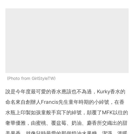
Photo from GirlStyleTW
說是今年度最可愛的香水應該也不為過，Kurky香水的
命名來自創辦人Francis先生童年時期的小綽號，在香
水瓶上印製如孩童般手寫下的綽號，顛覆了MFK以往的
奢華優雅，由蜜桃、覆盆莓、奶油、麝香所交織出的甜
美果香，就像兒時最愛的那個奶油水果糖，潔淨、溫暖