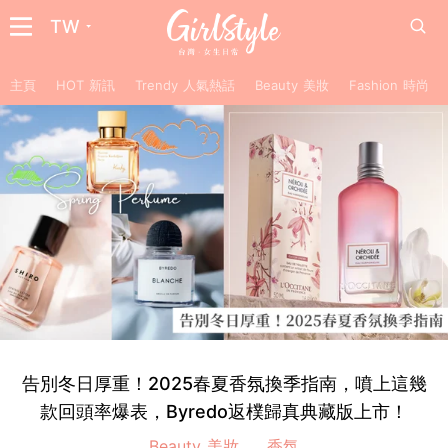
TW
主頁
HOT 新訊
Trendy 人氣熱話
Beauty 美妝
Fashion 時尚
告別冬日厚重！2025春夏香氛換季指南，噴上這幾
款回頭率爆表，Byredo返樸歸真典藏版上市！
Beauty 美妝
香氛