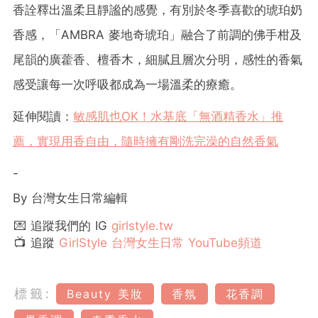
香詮釋出溫柔且靜謐的感覺，有別於冬季喜歡的琥珀奶
香感，「AMBRA 麥地奇琥珀」融合了前調的佛手柑及
尾韻的廣藿香、檀香木，細膩且層次分明，感性的香氣
感受讓每一次呼吸都成為一場溫柔的療癒。
延伸閱讀：
敏感肌也OK！水基底「無酒精香水」推
薦，實現用香自由，隨時擁有剛洗完澡的自然香氣
-
By 台灣女生日常編輯
💌 追蹤我們的 IG
girlstyle.tw
📺 追蹤
GirlStyle 台灣女生日常 YouTube頻道
標籤:
Beauty 美妝
香氛
花香調