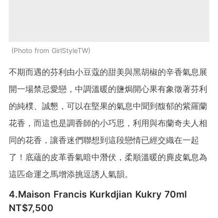
Photo from GirlStyleTW
不期而遇的芬利由小豆蔻的甜美與黑胡椒的辛香氣息展
開一場禁忌愛戀，中調溫暖的鹽焗開心果有象徵著芬利
的純樸、誠懇，可以在堅果的氣息中聞到馥郁的紫羅蘭
花香，而這也是調香師的小巧思，利用與布蘭奇夫人相
同的花香，讓香迷們聯想到這段戀情已經交織在一起
了！底蘊的皮革香氣暗中潛伏，柔順溫暖的麂皮氣息為
這匹命運之馬增添挑逗誘人氣韻。
4.Maison Francis Kurkdjian
Kukry 70ml
NT$7,500