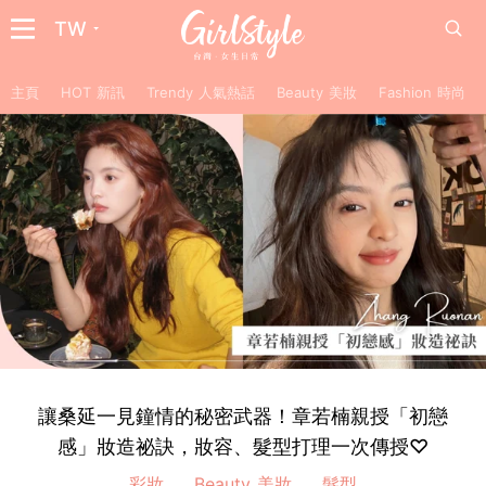
TW
主頁
HOT 新訊
Trendy 人氣熱話
Beauty 美妝
Fashion 時尚
讓桑延一見鐘情的秘密武器！章若楠親授「初戀
感」妝造祕訣，妝容、髮型打理一次傳授♡
彩妝
Beauty 美妝
髮型