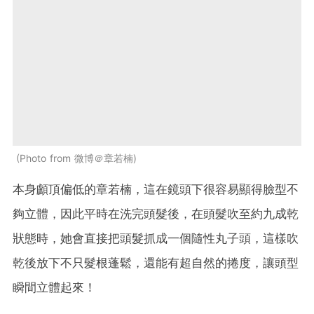
Photo from 微博＠章若楠
本身顱頂偏低的章若楠，這在鏡頭下很容易顯得臉型不
夠立體，因此平時在洗完頭髮後，在頭髮吹至約九成乾
狀態時，她會直接把頭髮抓成一個隨性丸子頭，這樣吹
乾後放下不只髮根蓬鬆，還能有超自然的捲度，讓頭型
瞬間立體起來！