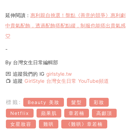
延伸閱讀：
惠利親自挑選！盤點《善意的競爭》惠利劇
中貴氣配飾，透過配飾搭配點綴，制服也能搭出貴氣感
♡
-
By
台灣女生日常編輯部
💌 追蹤我們的 IG
girlstyle.tw
📺 追蹤
GirlStyle 台灣女生日常 YouTube頻道
標籤:
Beauty 美妝
髮型
彩妝
Netflix
蘋果肌
章若楠
高顱頂
女星妝容
難哄
《難哄》章若楠