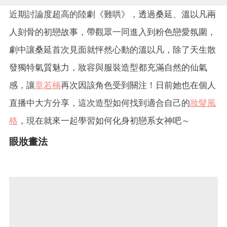
近期討論度超高的陸劇《難哄》，透過桑延、溫以凡兩
人刻骨的初戀故事，帶觀眾一同進入到粉色戀愛氛圍，
劇中讓桑延首次見面就怦然心動的溫以凡，除了天生散
發獨特氣質魅力，妝容與服裝造型都充滿自然的仙氣
感，讓
章若楠
再次因該角色受到關注！日前她也在個人
直播中大方分享，這次造型如何找到適合自己的
妝髮風
格
，現在就來一起學習如何化身初戀系女神吧～
眼妝畫法