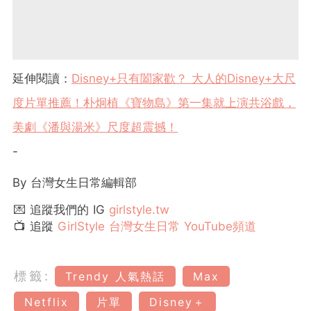
延伸閱讀：
Disney+只有闔家歡？ 大人的Disney+大尺
度片單推薦！朴炯植《寶物島》第一集就上演共浴戲，
美劇《潘與湯米》尺度超震撼！
-
By 台灣女生日常編輯部
💌 追蹤我們的 IG
girlstyle.tw
📺 追蹤
GirlStyle 台灣女生日常 YouTube頻道
標籤:
Trendy 人氣熱話
Max
Netflix
片單
Disney＋