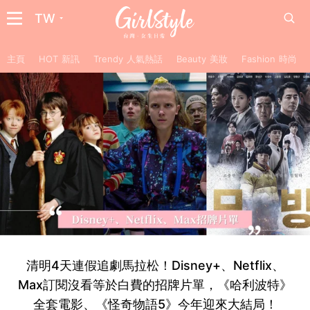
TW
主頁
HOT 新訊
Trendy 人氣熱話
Beauty 美妝
Fashion 時尚
清明4天連假追劇馬拉松！Disney+、Netflix、
Max訂閱沒看等於白費的招牌片單，《哈利波特》
全套電影、《怪奇物語5》今年迎來大結局！