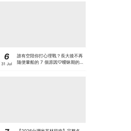
6
誰有空陪你打心理戰？長大後不再
隨便暈船的 7 個原因♡曖昧期的冷
31 Jul
靜，把主動權留給自己
【2026台灣米其林指南】完整名