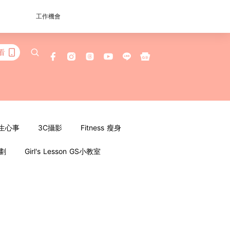
工作機會
看
女生心事
3C攝影
Fitness 瘦身
企劃
Girl's Lesson GS小教室