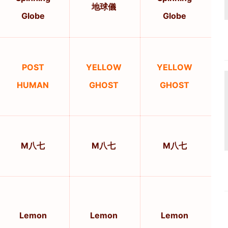
地球儀
Globe
Globe
POST
YELLOW
YELLOW
HUMAN
GHOST
GHOST
M八七
M八七
M八七
Lemon
Lemon
Lemon