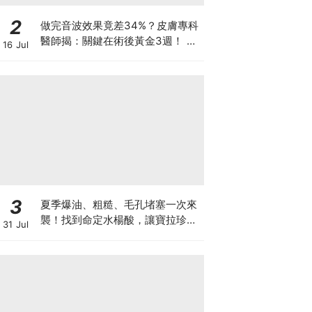
2
做完音波效果竟差34%？皮膚專科
醫師揭：關鍵在術後黃金3週！ 醫
16 Jul
美界首創「美國音波 拉提凍膜」讓
效果開啟「倍速播放模式」
3
夏季爆油、粗糙、毛孔堵塞一次來
襲！找到命定水楊酸，讓寶拉珍選
31 Jul
陪妳守護肌膚的和平，重現穩定細
緻膚況♡