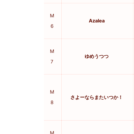
M
Azalea
6
M
ゆめうつつ
7
M
さよーならまたいつか！
8
M