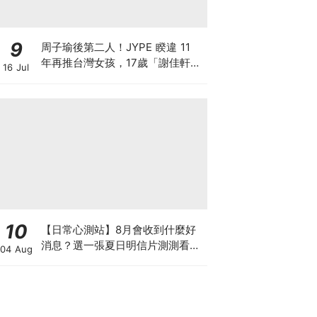
9
周子瑜後第二人！JYPE 睽違 11
年再推台灣女孩，17歲「謝佳軒」
16 Jul
將隨全新女團OURBIRTHDAY出道
10
【日常心測站】8月會收到什麼好
消息？選一張夏日明信片測測看，
04 Aug
感受宇宙給你的好運祝福