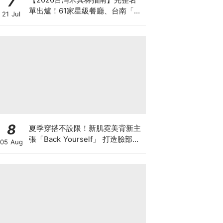
7
單出爐！61家星級餐廳、台南「予
21 Jul
島」首獲一星與綠星雙肯定
8
夏季穿搭不設限！新肌霓美背新主
張「Back Yourself」 打造臉部級
05 Aug
背部養膚儀式