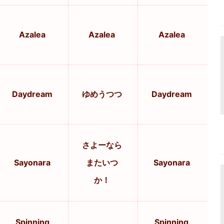
Azalea
Azalea
Azalea
Daydream
ゆめうつつ
Daydream
さよーなら
Sayonara
またいつ
Sayonara
か！
Spinning
Spinning