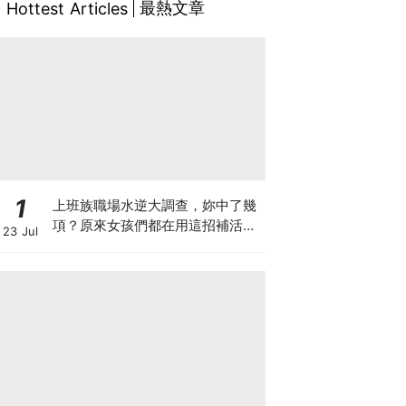
最熱文章
Hottest Articles
1
上班族職場水逆大調查，妳中了幾
項？原來女孩們都在用這招補活
23 Jul
力，統一陽光陽光黃金豆豆漿陪妳
找回好狀態♡