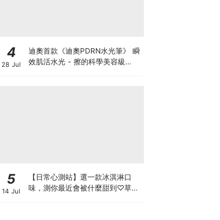
4
迪奧首款《迪奧PDRN水光筆》 瞬
效肌活水光 - 擦的科學美容級
28 Jul
PDRN！革新推出《迪奧玻尿酸澎
澎筆》 瞬效澎潤 長效年輕
5
【日常心測站】選一款冰淇淋口
味，測你最近會被什麼甜到♡草莓
14 Jul
牛奶、芒果雪酪或是抹茶冰淇淋