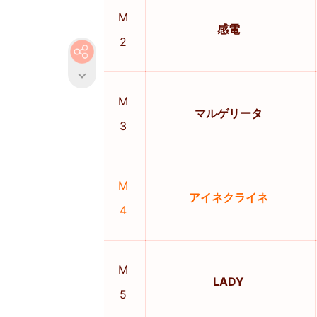
M
感電
2
M
マルゲリータ
3
M
アイネクライネ
4
M
LADY
5