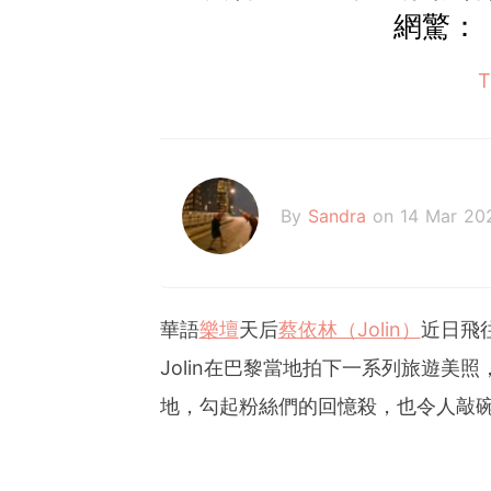
網驚：「
By
Sandra
on 14 Mar 20
華語
樂壇
天后
蔡依林（Jolin）
近日飛
Jolin在巴黎當地拍下一系列旅遊美
地，勾起粉絲們的回憶殺，也令人敲碗J