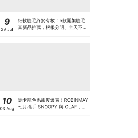
9
細軟睫毛終於有救！5款開架睫毛
膏新品推薦，根根分明、全天不塌
29 Jul
真的太燒
10
馬卡龍色系甜度爆表！ROBINMAY
七月攜手 SNOOPY 與 OLAF，打
03 Aug
造夏日清涼包款