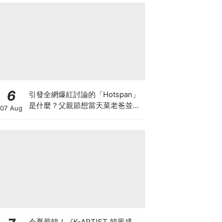
6
引發全網爆紅討論的「Hotspan」
是什麼？父親節想當天菜老爸並不
07 Aug
難，掌握活到老、帥到老的關鍵
今夏最韓！《K-ARTIST 韓風盛