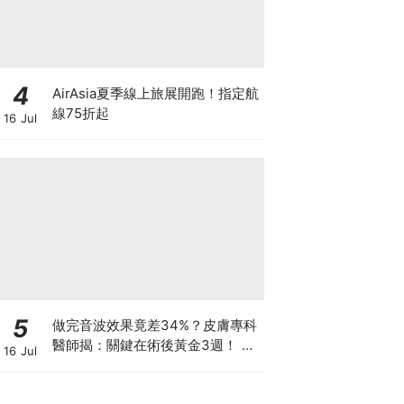
4
AirAsia夏季線上旅展開跑！指定航
線75折起
16 Jul
5
做完音波效果竟差34%？皮膚專科
醫師揭：關鍵在術後黃金3週！ 醫
16 Jul
美界首創「美國音波 拉提凍膜」讓
效果開啟「倍速播放模式」