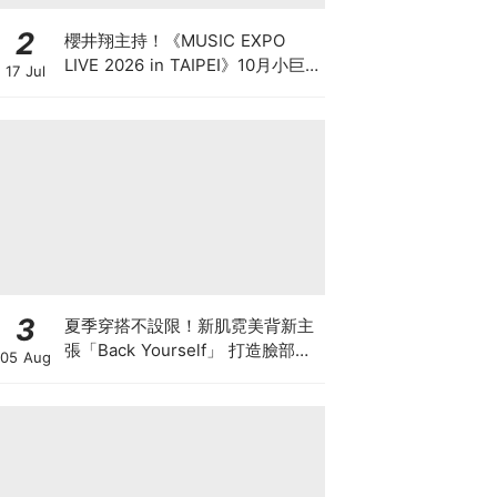
2
櫻井翔主持！《MUSIC EXPO
LIVE 2026 in TAIPEI》10月小巨
17 Jul
蛋登場，卡司、售票資訊一次看
3
夏季穿搭不設限！新肌霓美背新主
張「Back Yourself」 打造臉部級
05 Aug
背部養膚儀式