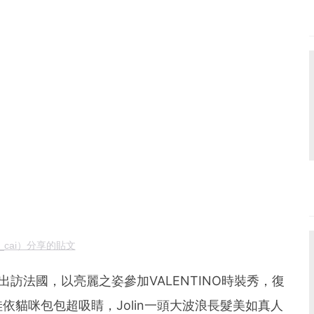
in_cai）分享的貼文
人身分出訪法國，以亮麗之姿參加VALENTINO時裝秀，復
依貓咪包包超吸睛，Jolin一頭大波浪長髮美如真人