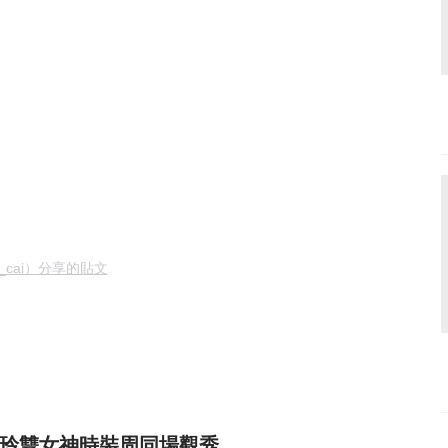
in_cai）分享的貼文
林志玲雙女神時裝周同場觀秀