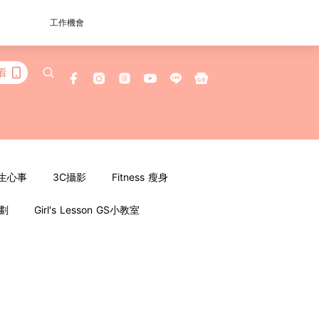
工作機會
看
女生心事
3C攝影
Fitness 瘦身
企劃
Girl's Lesson GS小教室