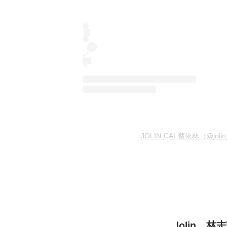
JOLIN CAI 蔡依林（@jol
Jolin、