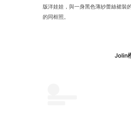
版洋娃娃，與一身黑色薄紗蕾絲裙裝
的同框照。
Jol