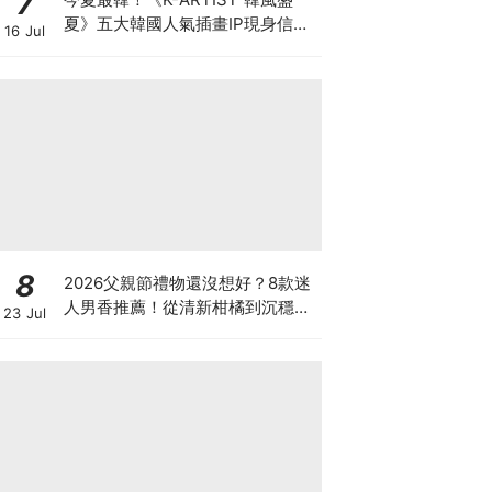
7
夏》五大韓國人氣插畫IP現身信義
16 Jul
ATT 再抽首爾雙人機票
8
2026父親節禮物還沒想好？8款迷
人男香推薦！從清新柑橘到沉穩木
23 Jul
質香，送一份每天都能陪伴他的心
意