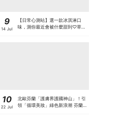
9
【日常心測站】選一款冰淇淋口
味，測你最近會被什麼甜到♡草莓
14 Jul
牛奶、芒果雪酪或是抹茶冰淇淋
10
北歐芬蘭「護膚界護國神山」！引
領「循環美妝」綠色新浪潮 芬蘭國
22 Jul
民品牌 Lumene 露明研 重磅登台