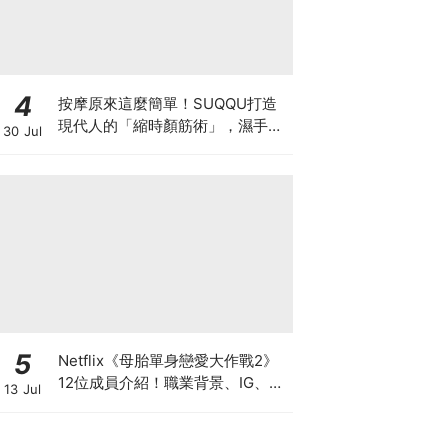
4
按摩原來這麼簡單！SUQQU打造
現代人的「縮時顏筋術」，濕手濕
30 Jul
臉也能用，1分鐘幫你找回立體輪
廓線！
5
Netflix《母胎單身戀愛大作戰2》
12位成員介紹！職業背景、IG、天
13 Jul
菜級顏值與母單原因（陸續更新
中）