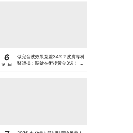
6
做完音波效果竟差34%？皮膚專科
醫師揭：關鍵在術後黃金3週！ 醫
16 Jul
美界首創「美國音波 拉提凍膜」讓
效果開啟「倍速播放模式」
2026 七夕情人節甜點禮物推薦！