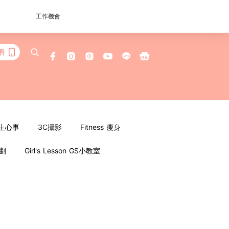
工作機會
看
女生心事
3C攝影
Fitness 瘦身
企劃
Girl's Lesson GS小教室