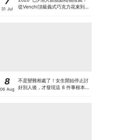
7
從Venchi頂級義式巧克力花束到
31 Jul
LADY M香檳千層，用甜蜜儀式感
告白！
8
不是變難相處了！女生開始停止討
好別人後，才發現這 8 件事根本沒
06 Aug
必要內耗