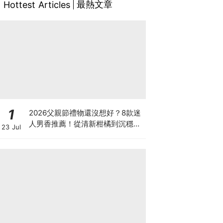
最熱文章
Hottest Articles
1
2026父親節禮物還沒想好？8款迷
人男香推薦！從清新柑橘到沉穩木
23 Jul
質香，送一份每天都能陪伴他的心
意