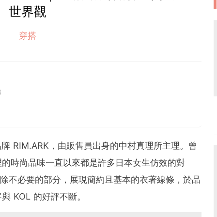
世界觀
穿搭
8
FACY，為妳帶來關於服飾與生活風格的第一手日本資
探索更多時尚風格。
品牌 RIM.ARK，由販售員出身的中村真理所主理。曾
理的時尚品味一直以來都是許多日本女生仿效的對
主張屏除不必要的部分，展現簡約且基本的衣著線條，於品
 KOL 的好評不斷。