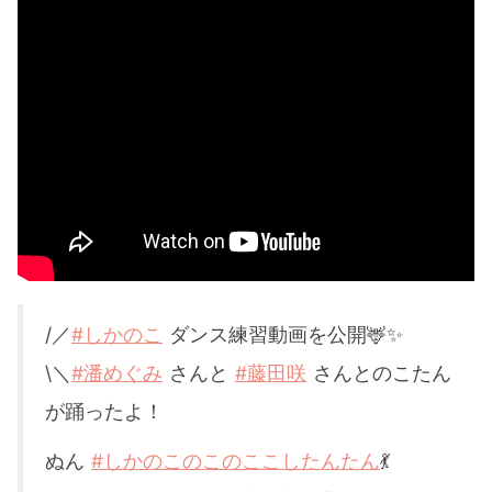
/／
#しかのこ
ダンス練習動画を公開🦌✨
\＼
#潘めぐみ
さんと
#藤田咲
さんとのこたん
が踊ったよ！
ぬん
#しかのこのこのここしたんたん
💃