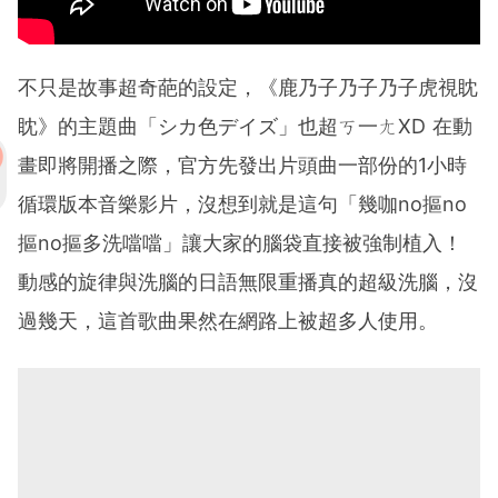
不只是故事超奇葩的設定，《鹿乃子乃子乃子虎視眈
眈》的主題曲「シカ色デイズ」也超ㄎ一ㄤXD 在動
畫即將開播之際，官方先發出片頭曲一部份的1小時
循環版本音樂影片，沒想到就是這句「幾咖no摳no
摳no摳多洗噹噹」讓大家的腦袋直接被強制植入！
動感的旋律與洗腦的日語無限重播真的超級洗腦，沒
過幾天，這首歌曲果然在網路上被超多人使用。