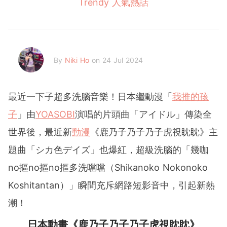
Trendy 人氣熱話
By
Niki Ho
on 24 Jul 2024
最近一下子超多洗腦音樂！日本繼動漫「
我推的孩
子
」由
YOASOBI
演唱的片頭曲「アイドル」傳染全
世界後，最近新
動漫
《鹿乃子乃子乃子虎視眈眈》主
題曲「シカ色デイズ」也爆紅，超級洗腦的「幾咖
no摳no摳no摳多洗噹噹（Shikanoko Nokonoko
Koshitantan）」瞬間充斥網路短影音中，引起新熱
潮！
日本動畫《鹿乃子乃子乃子虎視眈眈》