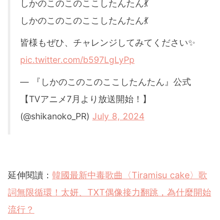
しかのこのこのここしたんたん💃
しかのこのこのここしたんたん💃
皆様もぜひ、チャレンジしてみてください✨
pic.twitter.com/b597LgLyPp
— 『しかのこのこのここしたんたん』公式
【TVアニメ7月より放送開始！】
(@shikanoko_PR)
July 8, 2024
延伸閱讀：
韓國最新中毒歌曲〈Tiramisu cake〉歌
詞無限循環！太妍、TXT偶像接力翻跳，為什麼開始
流行？