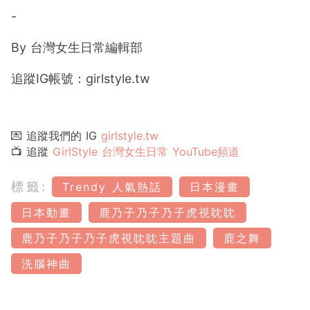
-
By 台灣女生日常編輯部
追蹤IG帳號：girlstyle.tw
💌 追蹤我們的 IG
girlstyle.tw
📺 追蹤
GirlStyle 台灣女生日常 YouTube頻道
標籤:
Trendy 人氣熱話
日本漫畫
日本動畫
鹿乃子乃子乃子虎視眈眈
鹿乃子乃子乃子虎視眈眈主題曲
鹿之舞
洗腦神曲