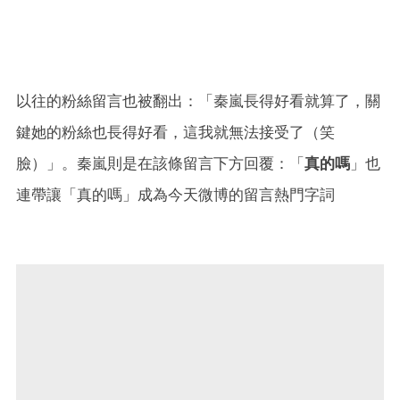
以往的粉絲留言也被翻出：「秦嵐長得好看就算了，關
鍵她的粉絲也長得好看，這我就無法接受了（笑
臉）」。秦嵐則是在該條留言下方回覆：「
真的嗎
」也
連帶讓「真的嗎」成為今天微博的留言熱門字詞