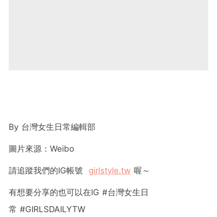
By
台灣女生日常編輯部
圖片來源：
Weibo
請追蹤我們的
IG
帳號
girlstyle.tw
喔～
有想要分享的也可以在
IG #
台灣女生日
常
#GIRLSDAILYTW