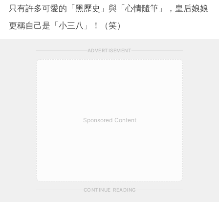
只有許多可愛的「黑歷史」與「心情隨筆」，皇后娘娘
更稱自己是「小三八」！（笑）
ADVERTISEMENT
Sponsored Content
CONTINUE READING