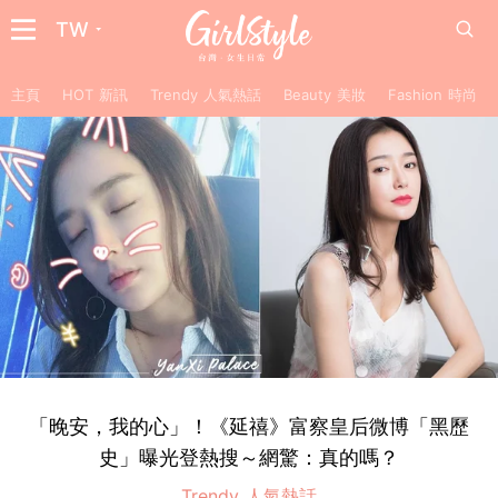
TW
主頁
HOT 新訊
Trendy 人氣熱話
Beauty 美妝
Fashion 時尚
「晚安，我的心」！《延禧》富察皇后微博「黑歷
史」曝光登熱搜～網驚：真的嗎？
Trendy 人氣熱話