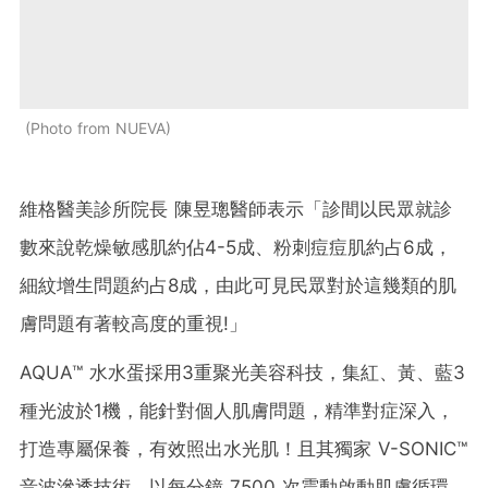
Photo from NUEVA
維格醫美診所院長 陳昱璁醫師表示「診間以民眾就診
數來說乾燥敏感肌約佔4-5成、粉刺痘痘肌約占6成，
細紋增生問題約占8成，由此可見民眾對於這幾類的肌
膚問題有著較高度的重視!」
AQUA™ 水水蛋採用3重聚光美容科技，集紅、黃、藍3
種光波於1機，能針對個人肌膚問題，精準對症深入，
打造專屬保養，有效照出水光肌！且其獨家 V-SONIC™
音波滲透技術，以每分鐘 7500 次震動啟動肌膚循環，