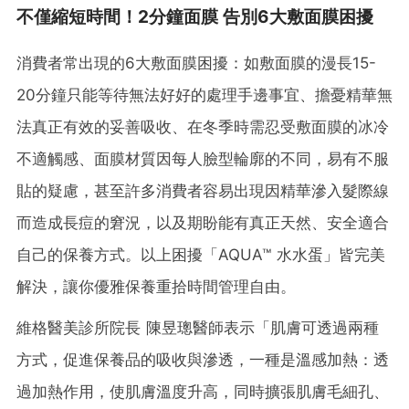
不僅縮短時間！2分鐘面膜 告別6大敷面膜困擾
消費者常出現的6大敷面膜困擾：如敷面膜的漫長15-
20分鐘只能等待無法好好的處理手邊事宜、擔憂精華無
法真正有效的妥善吸收、在冬季時需忍受敷面膜的冰冷
不適觸感、面膜材質因每人臉型輪廓的不同，易有不服
貼的疑慮，甚至許多消費者容易出現因精華滲入髮際線
而造成長痘的窘況，以及期盼能有真正天然、安全適合
自己的保養方式。以上困擾「AQUA™ 水水蛋」皆完美
解決，讓你優雅保養重拾時間管理自由。
維格醫美診所院長 陳昱璁醫師表示「肌膚可透過兩種
方式，促進保養品的吸收與滲透，一種是溫感加熱：透
過加熱作用，使肌膚溫度升高，同時擴張肌膚毛細孔、