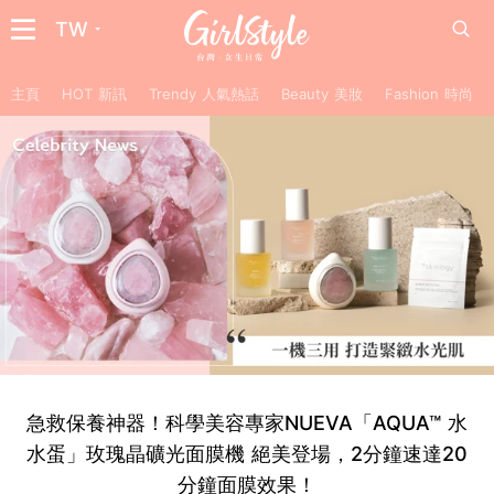
TW
主頁
HOT 新訊
Trendy 人氣熱話
Beauty 美妝
Fashion 時尚
急救保養神器！科學美容專家NUEVA「AQUA™ 水
水蛋」玫瑰晶礦光面膜機 絕美登場，2分鐘速達20
分鐘面膜效果！