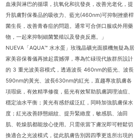
血液與淋巴的循環，抗氧化和抗發炎，改善光老化，提
升肌膚對保養品的吸收力、藍光(460nm)可抑制挫瘡桿
菌生長，改善青春痘的問題。通常可合併口服或外用藥
物，一起來抑制細菌繁殖以及發炎反應。」
NUEVA「AQUA™ 水水蛋」玫瑰晶礦光面膜機無疑為居
家美容保養儀再掀起震撼彈，專為忙碌現代族群所設計
的 3 重光波美容模式，透過波長 460nm的藍光、波長
590nm的黃光、波長630nm的紅光，直趨專攻肌膚各
項瑕疵，有效精準修復，藍光有效幫助肌膚調理油痘、
穩定油水平衡；黃光有感舒緩泛紅，同時加強肌膚保水
度；紅光改善靜態細紋、提升緊緻度，敏感肌、油田
肌、乾燥肌都能放心使用。只需依當下膚況即可輕鬆切
換適合之光波模式，從此肌膚告別因四季更迭所出現的