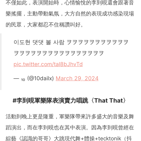
不僅如此，表演開始時，心情愉悅的李到晛還會跟著音
樂搖擺，主動帶動氣氛，大方自然的表現成功感染現場
的民眾，大家都忍不住稱讚叫好。
이도현 댓댓 볼 사람 ヲヲヲヲヲヲヲヲヲヲヲ
ヲヲヲヲヲヲヲヲヲヲヲヲヲヲヲヲ
pic.twitter.com/tal8bJhvTd
— ₁₀ (@10dailx)
March 29, 2024
#李到晛軍樂隊表演賣力唱跳〈That That〉
活動到晚上更是隆重，軍樂隊帶來許多盛大的音樂及舞
蹈演出，而在李到晛也在其中表演。因為李到晛曾經在
綜藝《認識的哥哥》大跳現代舞+體操+tecktonik（抖