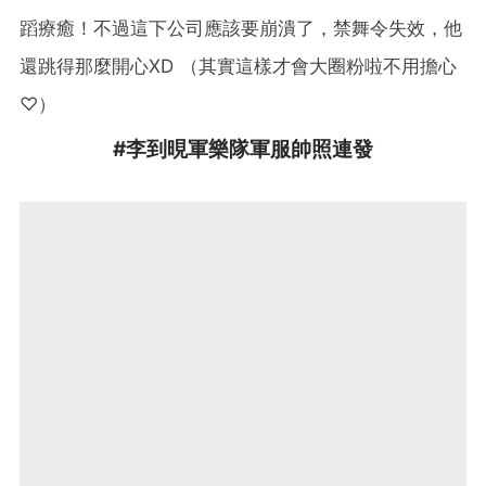
蹈療癒！不過這下公司應該要崩潰了，禁舞令失效，他
還跳得那麼開心XD （其實這樣才會大圈粉啦不用擔心
♡）
#李到晛軍樂隊軍服帥照連發