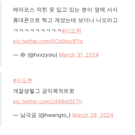
에어포스 적힌 옷 입고 있는 분이 옆에 서서
휴대폰으로 찍고 계셨는데 보더니 나오라고
ㅋㅋㅋㅋㅋㅋㅋㅋㅋ
#이도현
pic.twitter.com/0Cd9wclP1q
— 🍥 (@hxxzyoiu)
March 31, 2024
#이도현
개잘생렿그 공익목적트윗
pic.twitter.com/Jd48stGETh
— 남극곰 (@hwangto_)
March 29, 2024