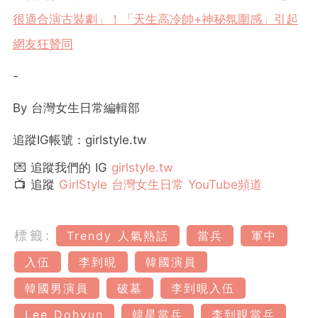
很適合演古裝劇」！「天生高冷帥+神秘氛圍感」引起
網友狂贊同
-
By 台灣女生日常編輯部
追蹤IG帳號：girlstyle.tw
💌 追蹤我們的 IG
girlstyle.tw
📺 追蹤
GirlStyle 台灣女生日常 YouTube頻道
標籤:
Trendy 人氣熱話
當兵
軍中
入伍
李到晛
韓國演員
韓國男演員
破墓
李到晛入伍
Lee Dohyun
韓星當兵
李到晛當兵