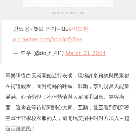
CONTINUE READING
안뇨옹~👋🏻 와아~!✊🏻
#이도현
pic.twitter.com/YchGnfxZee
— 도우 (@do_h_411)
March 31, 2024
軍樂隊從白天就開始遊行表演，現場許多粉絲與民眾都
在街道觀看，面對粉絲的呼喊、鼓勵，李到晛當天能量
滿滿、心情愉悅，不但熱情與大家揮手回應、笑容滿
面，還會在等待期間關心大家、互動，甚至看到到穿著
空軍士官學校衣服的人，還開玩笑招手叫對方加入～超
級活潑親民！