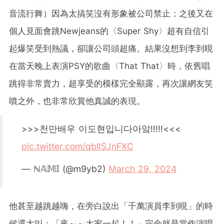
音流行舞）因為太搞笑沒有形象被公司禁止；之後又在
個人見面會跳Newjeans的〈Super Shy〉超有自信引
起爆笑受到熱議，卻讓公司頭超痛。結果沒想到李到晛
在當天晚上表演PSY的歌曲〈That That〉時，依舊唱
跳得非常賣力，超享受的模樣完全顯露，再次讓網友笑
噴之外，也非常欣賞他真誠的表現。
>>>천만배우 이도현입니다아앜!!!!!<<<
pic.twitter.com/qblISJnFXC
— ℕ𝔸𝕄𝕀 (@m9yb2)
March 29, 2024
他甚至越跳越嗨，在旁白說出「千萬演員李到晛」的時
候還大叫：「來～～大家一起！！」完全就是當作演唱