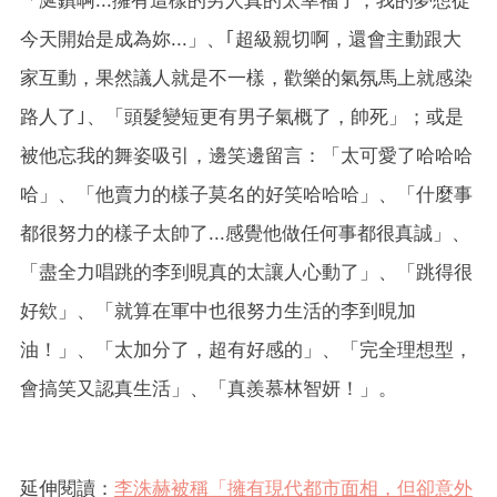
今天開始是成為妳...」、｢超級親切啊，還會主動跟大
家互動，果然議人就是不一樣，歡樂的氣氛馬上就感染
路人了｣、「頭髮變短更有男子氣概了，帥死」；或是
被他忘我的舞姿吸引，邊笑邊留言：「太可愛了哈哈哈
哈」、「他賣力的樣子莫名的好笑哈哈哈」、「什麼事
都很努力的樣子太帥了...感覺他做任何事都很真誠」、
「盡全力唱跳的李到晛真的太讓人心動了」、「跳得很
好欸」、「就算在軍中也很努力生活的李到晛加
油！」、「太加分了，超有好感的」、「完全理想型，
會搞笑又認真生活」、「真羨慕林智妍！」。
延伸閱讀：
李洙赫被稱「擁有現代都市面相，但卻意外