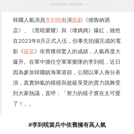
CONTINUE READING
韓國人氣演員
李到晛
出演
戲劇
《德魯納酒
店》、《黑暗榮耀》與《壞媽媽》爆紅，雖然
在2023年8月正式入伍，但事先拍攝完成的電
影《
破墓
》依舊獲得驚人的成績，人氣再度大
爆升。在軍中擔任空軍軍樂隊的李到晛，近日
因為參加韓國鎮海軍港節，公開以軍人身分表
演，真實帥氣的模樣與超級享受的賣力跳舞受
到大家熱議，直呼：「努力的樣子實在太可愛
了！」。
#
李到晛當兵中依舊擁有高人氣