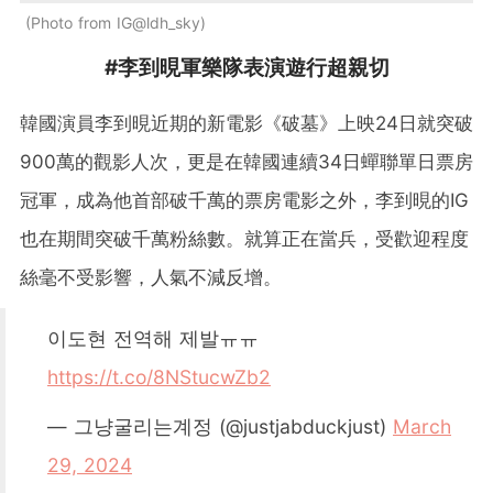
Photo from IG@ldh_sky
#李到晛軍樂隊表演遊行超親切
韓國演員李到晛近期的新電影《破墓》上映24日就突破
900萬的觀影人次，更是在韓國連續34日蟬聯單日票房
冠軍，成為他首部破千萬的票房電影之外，李到晛的IG
也在期間突破千萬粉絲數。就算正在當兵，受歡迎程度
絲毫不受影響，人氣不減反增。
이도현 전역해 제발ㅠㅠ
https://t.co/8NStucwZb2
— 그냥굴리는계정 (@justjabduckjust)
March
29, 2024