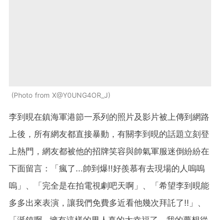
Photo from X@Y0UNG4OR_J
李到晛在鎮海軍港節一系列的照片及影片被上傳到網路
上後，所有網友都直接暴動，有關李到晛的話題立刻登
上熱門，網友都被他的招牌笑容與帥氣軍服迷倒紛紛在
下面留言：「瘋了...帥到爆!!好羨慕有去現場的人嗚嗚
嗚」、「完全是在拍電視劇吧天啊」、「希望李到晛能
多多出來表演，讓我們免費多近看他幾次拜託了!!」、
「涎鎮啊...擁有這樣的男人真的太幸福了，我的夢想從