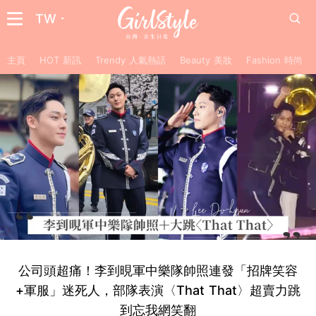
TW
主頁
HOT 新訊
Trendy 人氣熱話
Beauty 美妝
Fashion 時尚
公司頭超痛！李到晛軍中樂隊帥照連發「招牌笑容
+軍服」迷死人，部隊表演〈That That〉超賣力跳
到忘我網笑翻