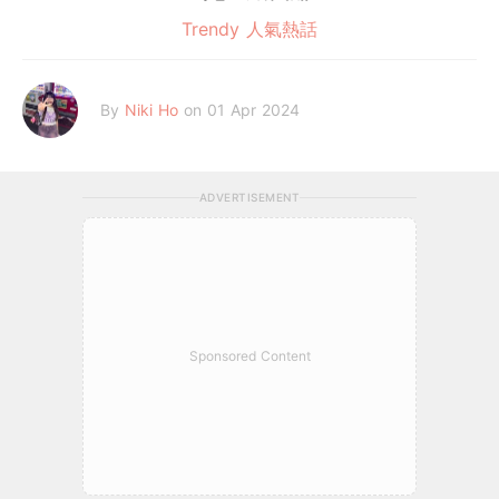
Trendy 人氣熱話
By
Niki Ho
on 01 Apr 2024
ADVERTISEMENT
Sponsored Content