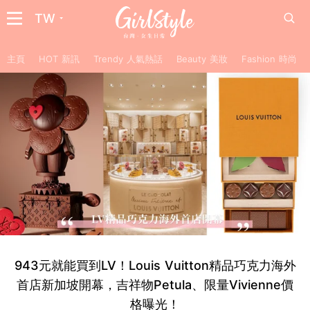
TW
主頁
HOT 新訊
Trendy 人氣熱話
Beauty 美妝
Fashion 時尚
943元就能買到LV！Louis Vuitton精品巧克力海外
首店新加坡開幕，吉祥物Petula、限量Vivienne價
格曝光！