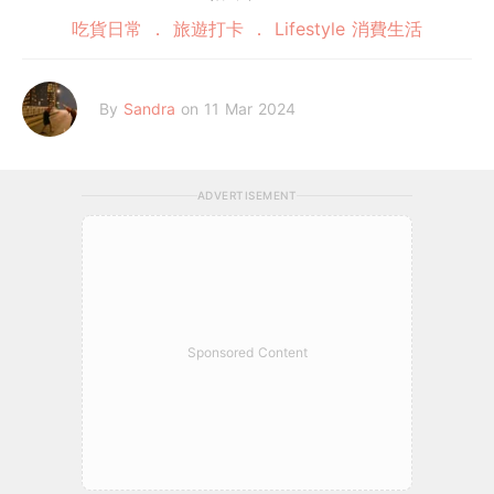
吃貨日常
旅遊打卡
Lifestyle 消費生活
By
Sandra
on 11 Mar 2024
ADVERTISEMENT
Sponsored Content