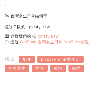
-
By 台灣女生日常編輯部
追蹤IG帳號：girlstyle.tw
💌 追蹤我們的 IG
girlstyle.tw
📺 追蹤
GirlStyle 台灣女生日常 YouTube頻道
標籤:
配件
Lifestyle 消費生活
女生選物
貓咪
戒指
貓貓