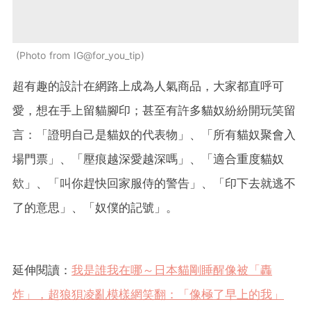
Photo from IG@for_you_tip
超有趣的設計在網路上成為人氣商品，大家都直呼可
愛，想在手上留貓腳印；甚至有許多貓奴紛紛開玩笑留
言：「證明自己是貓奴的代表物」、「所有貓奴聚會入
場門票」、「壓痕越深愛越深嗎」、「適合重度貓奴
欸」、「叫你趕快回家服侍的警告」、「印下去就逃不
了的意思」、「奴僕的記號」。
延伸閱讀：
我是誰我在哪～日本貓剛睡醒像被「轟
炸」，超狼狽凌亂模樣網笑翻：「像極了早上的我」