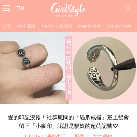
TW
主頁
HOT 新訊
Trendy 人氣熱話
Beauty 美妝
Fashion 時尚
愛的印記沒錯！社群瘋問的「貓爪戒指」戴上後會
留下「小腳印」認證是貓奴的超萌記號♡
Lifestyle 消費生活
配件
女生選物