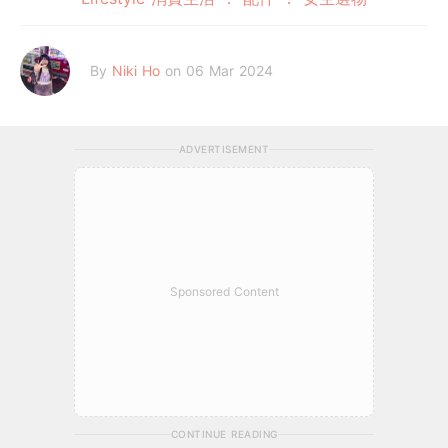
By
Niki Ho
on 06 Mar 2024
ADVERTISEMENT
Sponsored Content
CONTINUE READING