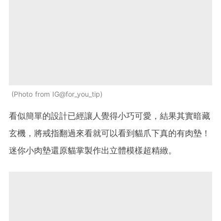
Photo from IG@for_you_tip
看似簡單的設計已經讓人覺得小巧可愛，結果其實暗藏
玄機，將戒指翻過來看就可以看到貓爪下真的有肉墊！
迷你小肉墊還原貓掌製作出立體模樣超精緻。