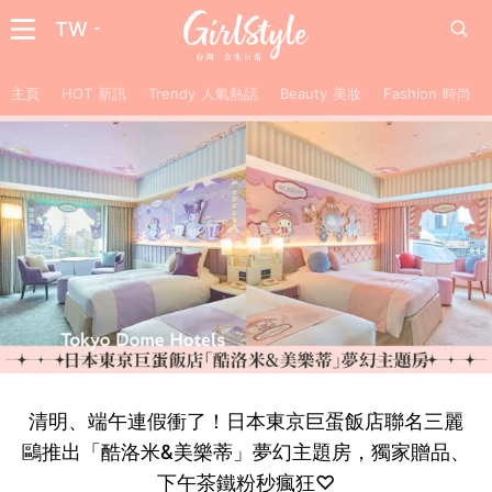
TW
主頁
HOT 新訊
Trendy 人氣熱話
Beauty 美妝
Fashion 時尚
清明、端午連假衝了！日本東京巨蛋飯店聯名三麗
鷗推出「酷洛米&美樂蒂」夢幻主題房，獨家贈品、
下午茶鐵粉秒瘋狂♡