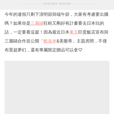
CONTINUE READING
今年的連假只剩下清明節與端午節，大家有考慮要出國
嗎？如果你是
三麗鷗
狂粉又剛好有計畫要去日本玩的
話，一定要看這篇！因為最近日本
東京
巨蛋飯店宣布與
三麗鷗合作並公開「
酷洛米
&美樂蒂」主題房間，不僅
布置超夢幻，還有專屬限定贈品可以拿♡