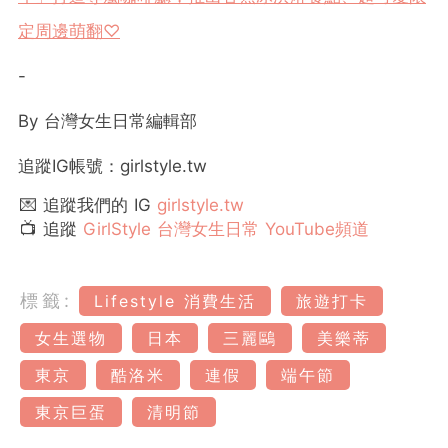
定周邊萌翻♡
-
By 台灣女生日常編輯部
追蹤IG帳號：girlstyle.tw
💌 追蹤我們的 IG
girlstyle.tw
📺 追蹤
GirlStyle 台灣女生日常 YouTube頻道
標籤:
Lifestyle 消費生活
旅遊打卡
女生選物
日本
三麗鷗
美樂蒂
東京
酷洛米
連假
端午節
東京巨蛋
清明節