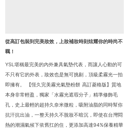
從高訂包裝到完美妝效，上妝補妝時刻炫耀你的時尚不
羈！
YSL堪稱最完美的內外兼具氣墊代表，而讓人心動的可
不只有它的外表，妝效也是無可挑剔，頂級柔霧光一拍
即擁有。 【恆久完美霧光氣墊粉餅 高訂菱格版】質地
本身非常輕盈，獨家「水霧光遮瑕分子」精準修飾毛
孔，史上最輕的超持久奈米微粒，吸附油脂的同時幫你
抗汗抗出油，一整天持久不脫妝不暗沉，即使在台灣悶
熱的潮濕氣候下依舊扛的住，更添加高達94%保養精華